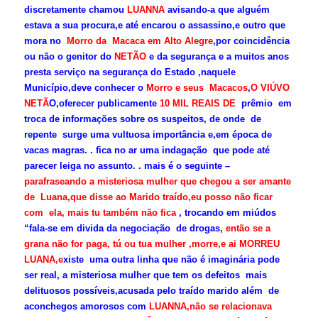
discretamente chamou
LUANNA
avisando-a que alguém
estava a sua procura,e até encarou o assassino,e outro que
mora no
Morro da Macaca em Alto Alegre
,por coincidência
ou não o genitor do
NETÃO
e da segurança e a muitos anos
presta serviço na segurança do Estado ,naquele
Município,deve conhecer o
Morro e seus Macacos
,
O VIÚVO
NETÃ
O,oferecer publicamente
10 MIL REAIS DE
prêmio em
troca de informações sobre os suspeitos, de onde de
repente surge uma vultuosa importância e,em época de
vacas magras. . fica no ar uma indagação que pode até
parecer leiga no assunto. . mais é o seguinte –
parafraseando a misteriosa mulher que chegou a ser amante
de Luana,que disse ao Marido traído,eu posso não ficar
com ela, mais tu também não fica
, trocando em miúdos
“fala-se em divida da negociação de drogas,
então se a
grana não for paga, tú ou tua mulher ,morre,e ai MORREU
LUANA,e
xiste uma outra linha que não é imaginária pode
ser real, a misteriosa mulher que tem os defeitos mais
delituosos possíveis,acusada pelo traído marido além de
aconchegos amorosos com
LUANNA,não se relacionava