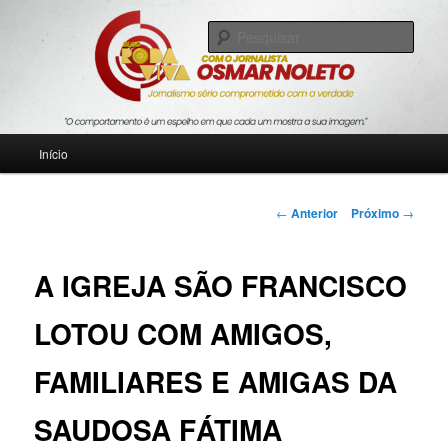
Pular
Jornalismo sério comprometido com a verdade
para
Pesqu
o
conteúdo
Blog Roda Viva
principal
Menu
Início
principal
Navegação
←
Anterior
Próximo
→
de
posts
A IGREJA SÃO FRANCISCO
LOTOU COM AMIGOS,
FAMILIARES E AMIGAS DA
SAUDOSA FÁTIMA