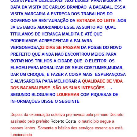
COSTA PEDIR DESCULPAS AOS LEÕES PARA MUDAR A
DATA DA VISITA DE CARLOS BRANDÃO A BACABAL, ESSA
VISITA MARCARIA A ENTREGA DOS TRABALHOS DO
GOVERNO NA RESTAURAÇÃO DA
ESTRADA DO LEITE
.NÓS
JÁ ESTAMOS ABORDANDO ESSE ASSUNTO AO QUAL
TITULAMOS DE HERANÇA MALDITA E ATÉ QUE
PODERIAMOS ACRESCENTAR A PALAVRA
VERGONHOSA,
23 DIAS SE PASSAM
DA POSSE DO NOVO
PREFEITO QUE AINDA NÃO ENCONTROU MEIOS PARA
BOTAR NOS TRILHOS A CIDADE QUE O ELEITOR OS
ELEGEU PARA MORALIZAR OS SEUS COSTUMES,MUDAR,
DAR UM CHOQUE, E FAZER A COISA MAIS ESPERANÇOSA
E ALVISAREIRA PARA MELHORAR A
QUALIDADE DE VIDA
DOS BACABALENSE ,SÃO AS SUAS INTENÇÕES.
. .-
SEGUNDO BLOGUEIRO
LOUREMAR
COM RIQUESAS DE
INFORMAÇÕES DISSE O SEGUINTE
Depois da exoneração coletiva promovida pelo primeiro Decreto
assinado pelo prefeito
Roberto Costa
o município segue a
passos lentos. Somente o básico dos serviços essenciais está
funcionando.