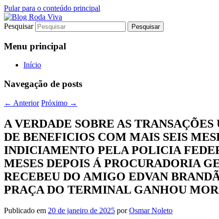
Pular para o conteúdo principal
Pesquisar
Jornalismo sério comprometido com a ver
Blog Roda Viva
Menu principal
Início
Navegação de posts
←
Anterior
Próximo
→
A VERDADE SOBRE AS TRANSAÇÕES 
DE BENEFICIOS COM MAIS SEIS MES
INDICIAMENTO PELA POLICIA FEDE
MESES DEPOIS Á PROCURADORIA GE
RECEBEU DO AMIGO EDVAN BRANDÃO(
PRAÇA DO TERMINAL GANHOU MORAD
Publicado em
20 de janeiro de 2025
por
Osmar Noleto