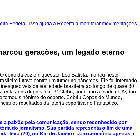
eita Federal. Isso ajuda a Receita a monitorar movimentações
 marcou gerações,
um legado eterno
O dono da voz em questão, Léo Batista, morreu neste
asileiro lutava contra um tumor no pâncreas. Ele foi internado
s inesquecíveis da sociedade brasileira ao longo de quase 80
Quarenta anos depois, na TV Globo, anunciou a morte de Ayrton
 se tornou sinônimo de esporte. Cobriu Copas do Mundo,
anunciar os resultados da loteria esportiva no Fantástico.
eve a paixão pela comunicação, sendo reconhecido por
ória do jornalismo. Sua partida representa o fim de uma
da-feira (20), no Rio de Janeiro, com cerimônia apenas a