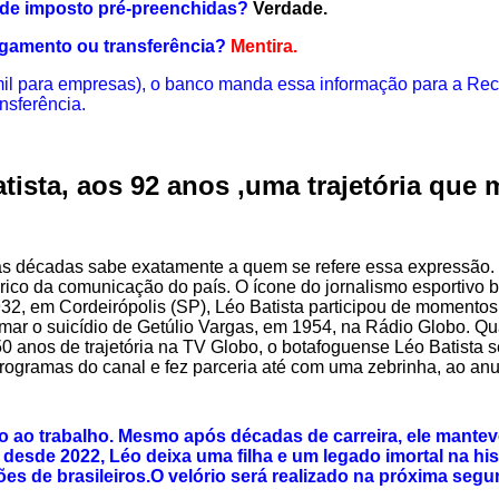
s de imposto pré-preenchidas?
Verdade.
agamento ou transferência?
Mentira.
 mil para empresas), o banco manda essa informação para a Rec
nsferência.
tista, aos 92 anos ,
uma trajetória que
s décadas sabe exatamente a quem se refere essa expressão. 
ico da comunicação do país. O ícone do jornalismo esportivo br
1932, em Cordeirópolis (SP), Léo Batista participou de momento
nformar o suicídio de Getúlio Vargas, em 1954, na Rádio Globo. 
50 anos de trajetória na TV Globo, o botafoguense Léo Batista
 programas do canal e fez parceria até com uma zebrinha, ao 
ão ao trabalho. Mesmo após décadas de carreira, ele mant
esde 2022, Léo deixa uma filha e um legado imortal na hist
s de brasileiros.O velório será realizado na próxima segun