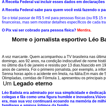
A Receita Federal vai incluir esses dados em declaraçõe
A Receita Federal sabe para quem você está fazendo o p
Se o total passar de R$ 5 mil para pessoas físicas (ou R$ 15
financeiras, mas sem mostrar detalhes específicos de cada tra
O Pix vai ser cobrado para pessoa física?
Mentira.
Morre o jornalista esportivo Léo Ba
A voz marcante. Quem acompanhou a TV brasileira nas última
domingo, aos 92 anos, na condição indiscutível de nome histór
no último dia 6 de janeiro e resistiu por 13 dias.Nascido em 
anos de carreira. Foi o primeiro jornalista, por exemplo, a i
Senna horas após o acidente em Ímola, na Itália.Em mais de 
Olimpíadas, corridas de Fórmula 1, apresentou os principais
Um
Legado eterno
Léo Batista era admirado por sua simplicidade e dedicaç
colegas e fãs como uma figura humilde e inovadora.Viúvo d
era, mas sua voz continuará ecoando na memória de milhõe
familiares e amigos íntimos da familia