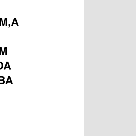
posts
M,A
UM
DA
BA