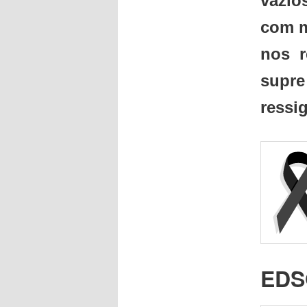
vazio
com m
nos r
supre
ressig
EDS