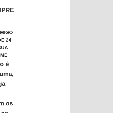
MPRE
AMIGO
E 24
SUA
 ME
to é
huma,
ga
om os