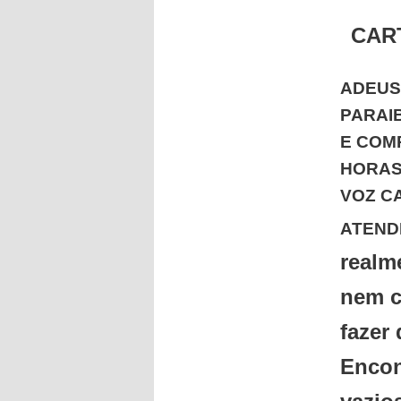
CAR
ADEUS 
PARAI
E COM
HORAS
VOZ C
ATENDE
realm
nem c
fazer 
Encon