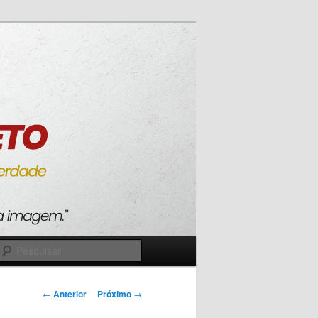
Pesquisar
Navegação
←
Anterior
Próximo
→
de