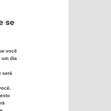
e se
ue você
m um dia
 será
você.
nesto
erá
e