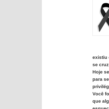
existiu
se cruz
Hoje s
para s
privil
Você f
que alg
esquec