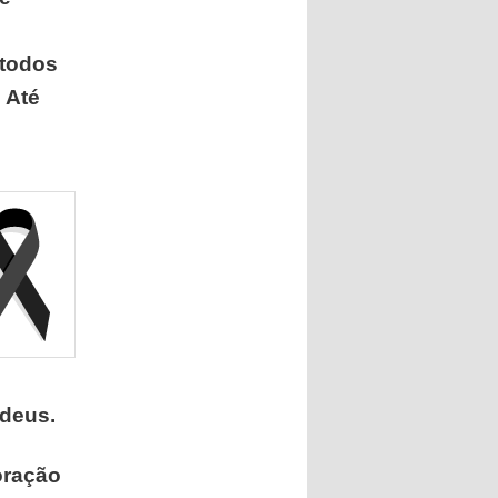
 todos
 Até
adeus.
oração