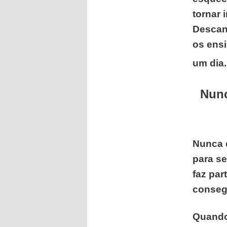
tornar 
Descan
os ensi
um dia
Nunc
Nunca 
para s
faz par
consegu
Qu
ando