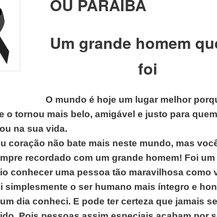
OU PARAIBA
Um grande homem qu
foi
O mundo é hoje um lugar melhor porq
 e o tornou mais belo, amigável e justo para que
ou na sua vida.
eu coração não bate mais neste mundo, mas você
empre recordado com um grande homem! Foi um
égio conhecer uma pessoa tão maravilhosa como 
oi simplesmente o ser humano mais íntegro e ho
um dia conheci. E pode ter certeza que jamais s
ido. Pois pessoas assim especiais acabam por s