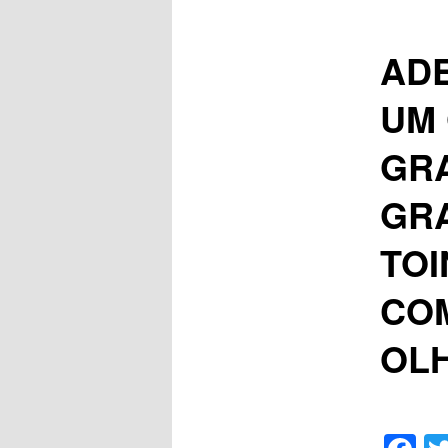
AD
UM 
GRA
GR
TOI
CO
OL