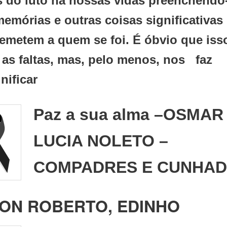
s do luto na nossas vidas preenchendo
emórias e outras coisas significativas
emetem a quem se foi. É óbvio que iss
 as faltas, mas, pelo menos, nos faz
nificar
Paz a sua alma –OS
MAR
LUCIA NOLETO –
COMPADRES E CUNHA
ON ROBERTO, EDINHO