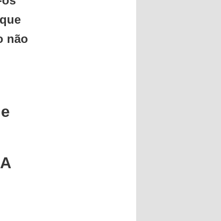
-os
 que
o não
 e
DA