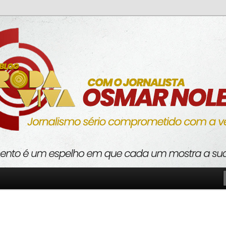
o com a verdade
va