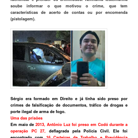
soube informar o que motivou o crime, que tem
características de acerto de contas ou por encomenda
(pistolagem).
Sérgio era formado em Direito e já tinha sido preso por
crimes de falsificação de documentos, tráfico de drogas e
porte ilegal de arma de fogo.
Uma das prisões
Em maio de
2013, Antônio Luz foi preso em Codó durante a
operação PC 27,
deflagrada pela Polícia Civil. Ele foi
encontrado com
16 Carteiras de Trabalho e Previdência