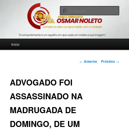
Pular
Jornalismo sério comprometido com a verdade
para
Pesqu
o
conteúdo
Blog Roda Viva
principal
Menu
Início
principal
Navegação
←
Anterior
Próximo
→
de
posts
ADVOGADO FOI
ASSASSINADO NA
MADRUGADA DE
DOMINGO, DE UM