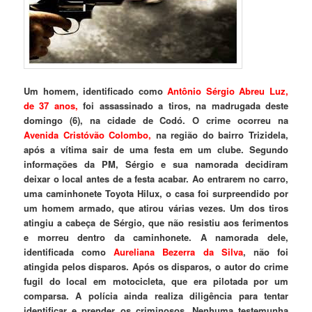
Um homem, identificado como
Antônio Sérgio Abreu Luz,
de 37 anos,
foi assassinado a tiros, na madrugada deste
domingo (6), na cidade de Codó. O crime ocorreu na
Avenida Cristóvão Colombo,
na região do bairro Trizidela,
após a vítima sair de uma festa em um clube. Segundo
informações da PM, Sérgio e sua namorada decidiram
deixar o local antes de a festa acabar. Ao entrarem no carro,
uma caminhonete Toyota Hilux, o casa foi surpreendido por
um homem armado, que atirou várias vezes. Um dos tiros
atingiu a cabeça de Sérgio, que não resistiu aos ferimentos
e morreu dentro da caminhonete. A namorada dele,
identificada como
Aureliana Bezerra da Silva
, não foi
atingida pelos disparos. Após os disparos, o autor do crime
fugil do local em motocicleta, que era pilotada por um
comparsa. A polícia ainda realiza diligência para tentar
identificar e prender os criminosos. Nenhuma testemunha