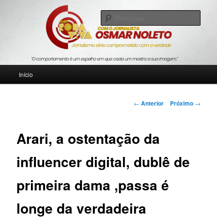
Pular
Jornalismo sério comprometido com a verdade
para
Pesqu
o
conteúdo
Blog Roda Viva
principal
Menu
Início
principal
Navegação
←
Anterior
Próximo
→
de
posts
Arari, a ostentação da
influencer digital, dublê de
primeira dama ,passa é
longe da verdadeira