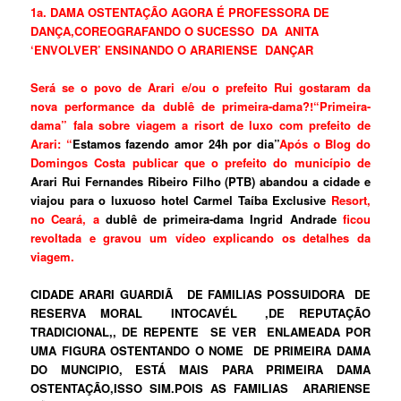
1a. DAMA OSTENTAÇÃO AGORA É PROFESSORA DE
DANÇA,COREOGRAFANDO O SUCESSO DA ANITA
‘ENVOLVER’ ENSINANDO O ARARIENSE DANÇAR
Será se o povo de Arari e/ou o prefeito Rui gostaram da
nova performance da dublê de primeira-dama?!“Primeira-
dama” fala sobre viagem a risort de luxo com prefeito de
Arari: “
Estamos fazendo amor 24h por dia”
Após o Blog do
Domingos Costa publicar que o prefeito do município de
Arari Rui Fernandes Ribeiro Filho (PTB) abandou a cidade e
viajou para o luxuoso hotel Carmel Taíba Exclusive
Resort,
no Ceará, a
dublê de primeira-dama Ingrid Andrade
ficou
revoltada e gravou um vídeo explicando os detalhes da
viagem.
CIDADE ARARI GUARDIÃ DE FAMILIAS POSSUIDORA DE
RESERVA MORAL INTOCAVÉL ,DE REPUTAÇÃO
TRADICIONAL,, DE REPENTE SE VER ENLAMEADA POR
UMA FIGURA OSTENTANDO O NOME DE PRIMEIRA DAMA
DO MUNCIPIO, ESTÁ MAIS PARA PRIMEIRA DAMA
OSTENTAÇÃO,ISSO SIM.POIS AS FAMILIAS ARARIENSE