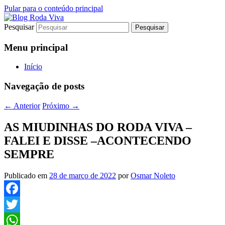
Pular para o conteúdo principal
Pesquisar
Jornalismo sério comprometido com a
Blog Roda Viva
verdade
Menu principal
Início
Navegação de posts
←
Anterior
Próximo
→
AS MIUDINHAS DO RODA VIVA –
FALEI E DISSE –ACONTECENDO
SEMPRE
Publicado em
28 de março de 2022
por
Osmar Noleto
Facebook
Twitter