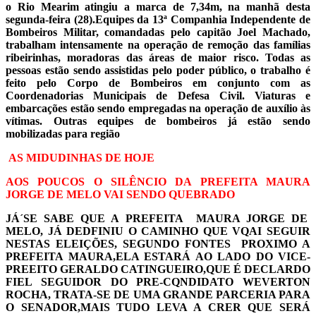
o Rio Mearim atingiu a marca de 7,34m, na manhã desta
segunda-feira (28).Equipes da 13ª Companhia Independente de
Bombeiros Militar, comandadas pelo capitão Joel Machado,
trabalham intensamente na operação de remoção das famílias
ribeirinhas, moradoras das áreas de maior risco. Todas as
pessoas estão sendo assistidas pelo poder público, o trabalho é
feito pelo Corpo de Bombeiros em conjunto com as
Coordenadorias Municipais de Defesa Civil. Viaturas e
embarcações estão sendo empregadas na operação de auxílio às
vítimas. Outras equipes de bombeiros já estão sendo
mobilizadas para região
AS MIDUDINHAS DE HOJE
AOS POUCOS O SILÊNCIO DA PREFEITA MAURA
JORGE DE MELO VAI SENDO QUEBRADO
JÁ´SE SABE QUE A PREFEITA MAURA JORGE DE
MELO, JÁ DEDFINIU O CAMINHO QUE VQAI SEGUIR
NESTAS ELEIÇÕES, SEGUNDO FONTES PROXIMO A
PREFEITA MAURA,ELA ESTARÁ AO LADO DO VICE-
PREEITO GERALDO CATINGUEIRO,QUE É DECLARDO
FIEL SEGUIDOR DO PRE-CQNDIDATO WEVERTON
ROCHA, TRATA-SE DE UMA GRANDE PARCERIA PARA
O SENADOR,MAIS TUDO LEVA A CRER QUE SERÁ