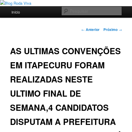
Pular
Jornalismo sério comprometido com a verdade
para
Menu
Pesqu
Início
o
principal
conteúdo
Blog Roda Viva
principal
Navegação
←
Anterior
Próximo
→
de
posts
AS ULTIMAS CONVENÇÕES
EM ITAPECURU FORAM
REALIZADAS NESTE
ULTIMO FINAL DE
SEMANA,4 CANDIDATOS
DISPUTAM A PREFEITURA