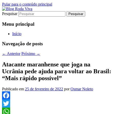
Pular para o conteúdo principal
Pesquisar
Jornalismo sério comprometido com a
Blog Roda Viva
verdade
Menu principal
Início
Navegação de posts
←
Anterior
Próximo
→
Atacante maranhense que joga na
Ucrânia pede ajuda para voltar ao Brasil:
“Mais rápido possível”
Publicado em
25 de fevereiro de 2022
por
Osmar Noleto
Facebook
Twitter