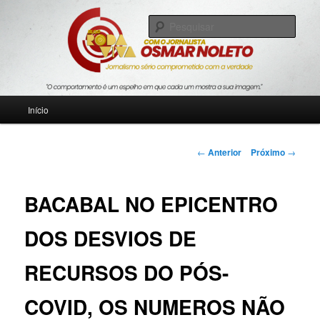
Pular
Jornalismo sério comprometido com a verdade
para
Pesqu
o
conteúdo
Blog Roda Viva
principal
Menu
Início
principal
Navegação
←
Anterior
Próximo
→
de
posts
BACABAL NO EPICENTRO
DOS DESVIOS DE
RECURSOS DO PÓS-
COVID, OS NUMEROS NÃO