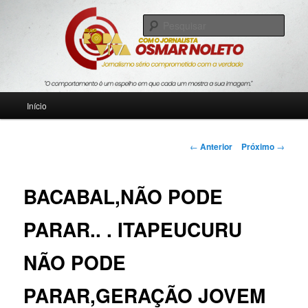
Pular
Jornalismo sério comprometido com a verdade
para
Pesqu
o
conteúdo
Blog Roda Viva
principal
Menu
Início
principal
Navegação
←
Anterior
Próximo
→
de
posts
BACABAL,NÃO PODE
PARAR.. . ITAPEUCURU
NÃO PODE
PARAR,GERAÇÃO JOVEM