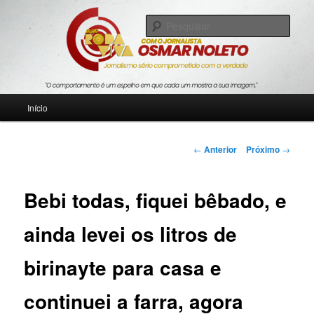
Pular
Jornalismo sério comprometido com a verdade
para
Pesqu
o
conteúdo
Blog Roda Viva
principal
Menu
Início
principal
Navegação
←
Anterior
Próximo
→
de
posts
Bebi todas, fiquei bêbado, e
ainda levei os litros de
birinayte para casa e
continuei a farra, agora