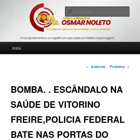
Pular
Jornalismo sério comprometido com a verdade
para
Pesqu
o
conteúdo
Blog Roda Viva
principal
Menu
Início
principal
Navegação
←
Anterior
Próximo
→
de
posts
BOMBA. . ESCÂNDALO NA
SAÚDE DE VITORINO
FREIRE,POLICIA FEDERAL
BATE NAS PORTAS DO