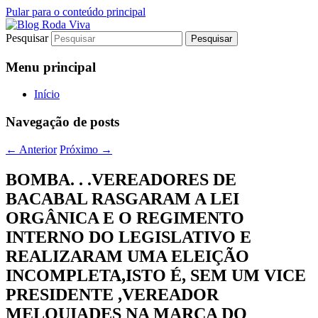
Pular para o conteúdo principal
Pesquisar
Jornalismo sério comprometido com a
Blog Roda Viva
verdade
Menu principal
Início
Navegação de posts
←
Anterior
Próximo
→
BOMBA. . .VEREADORES DE
BACABAL RASGARAM A LEI
ORGÂNICA E O REGIMENTO
INTERNO DO LEGISLATIVO E
REALIZARAM UMA ELEIÇÃO
INCOMPLETA,ISTO É, SEM UM VICE
PRESIDENTE ,VEREADOR
MELQUIADES NA MARCA DO