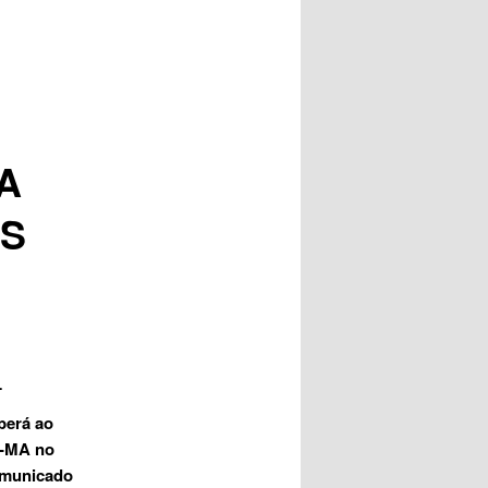
posts
A
OS
L
berá ao
n-MA no
comunicado