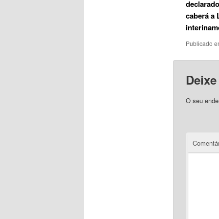
declarado
caberá a 
interinam
Publicado 
Deixe
O seu ender
Comentár