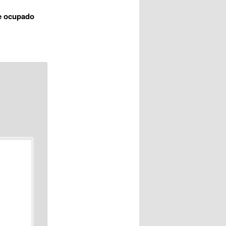
je ocupado
*