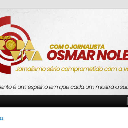
o com a verdade
va
022