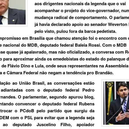
aos dirigentes nacionais da legenda que o vai
acompanhar o projeto do vice-governador, nu
mudança radical de comportamento. O parlame
já havia declarado apoio ao senador Weverton
pelo visto, pulou fora da barca pedetista.
promisso em Brasília que chamou atenção foi o encontro com 
e nacional do MDB, deputado federal Baleia Rossi. Com o MDB
e quase já apalavrado, mas não oficializado, a conversa com R
do para aproximar ainda os emedebistas do estado do palanque 
 de Flávio Dino e Lula, onde seus representantes na Assembleia
va e Câmara Federal não negam a tendência pro Brandão.
lação ao União Brasil, as conversações estão
 adiantadas com o deputado federal Pedro
rnandes. O parlamentar, segundo apurou blog,
tentando convencer o deputado federal Rubens
 trocar o PCdoB pelo partido que surgiu da
DEM com o PSL para evitar que a legenda seja
e ao deputado Juscelino Filho, apoiador