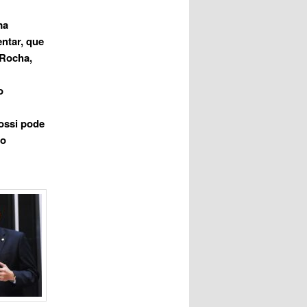
ma
ntar, que
 Rocha,
o
ossi pode
do