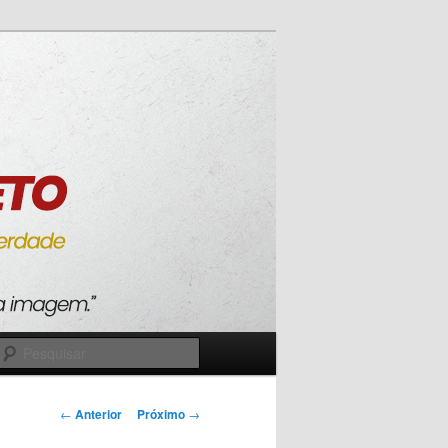
Pesquisar
Navegação
←
Anterior
Próximo
→
de