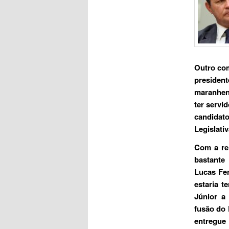
Outro com
president
maranhens
ter servi
candidato
Legislati
Com a re
bastante
Lucas Fe
estaria 
Júnior a
fusão do 
entregu