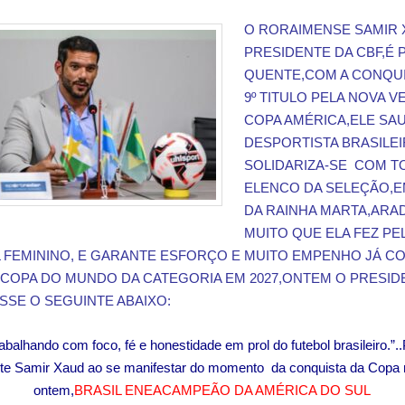
O RORAIMENSE SAMIR
PRESIDENTE DA CBF,É 
QUENTE,COM A CONQU
9º TITULO PELA NOVA V
COPA AMÉRICA,ELE SA
DESPORTISTA BRASILEI
SOLIDARIZA-SE COM T
ELENCO DA SELEÇÃO,
DA RAINHA MARTA,ARA
MUITO QUE ELA FEZ PE
 FEMININO, E GARANTE ESFORÇO E MUITO EMPENHO JÁ C
A COPA DO MUNDO DA CATEGORIA EM 2027,ONTEM O PRESID
ISSE O SEGUINTE ABAIXO:
rabalhando com foco, fé e honestidade em prol do futebol brasileiro.”.
te Samir Xaud ao se manifestar do momento da conquista da Copa 
ontem,
BRASIL ENEACAMPEÃO DA AMÉRICA DO SUL