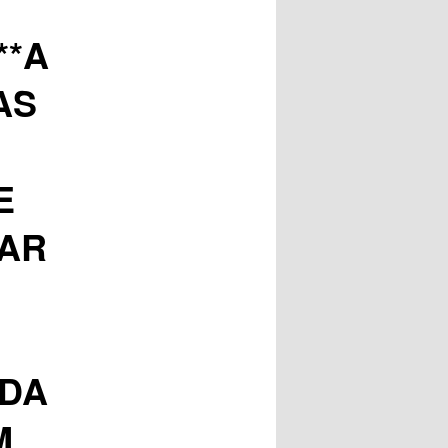
**A
AS
E
LAR
ADA
M