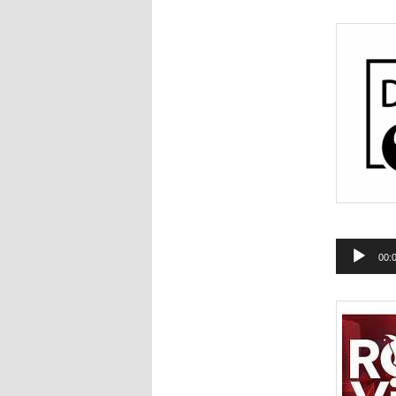
Tocador
00:
de
áudio