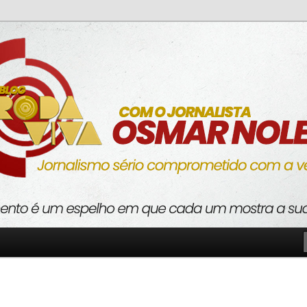
o com a verdade
va