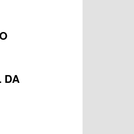
posts
 O
 DA