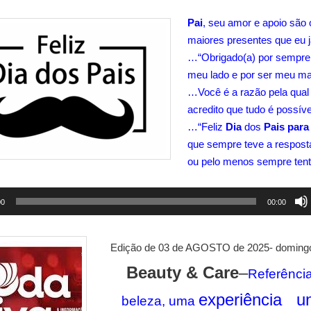
Pai
, seu amor e apoio são 
maiores presentes que eu j
…
“Obrigado(a) por sempre
meu lado e por ser meu mai
…
Você é a razão pela qual
acredito que tudo é possíve
…
“Feliz
Dia
dos
Pais para
que sempre teve a respos
ou pelo menos sempre tent
00
00:00
Edição de 03 de AGOSTO de 2025- doming
Beauty & Care
–
Referênci
experiência u
beleza, uma