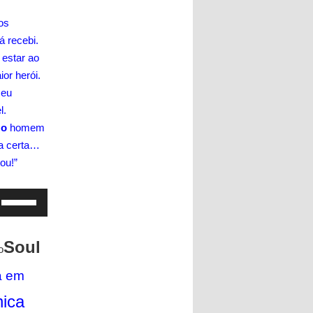
os
á recebi.
 estar ao
or herói.
 eu
l.
 o
homem
ta certa…
ou!”
Use
as
setas
Soul
para
o
cima
a em
ou
para
nica