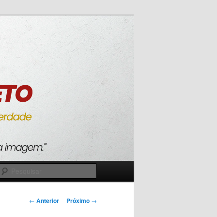
Pesquisar
Navegação
←
Anterior
Próximo
→
de