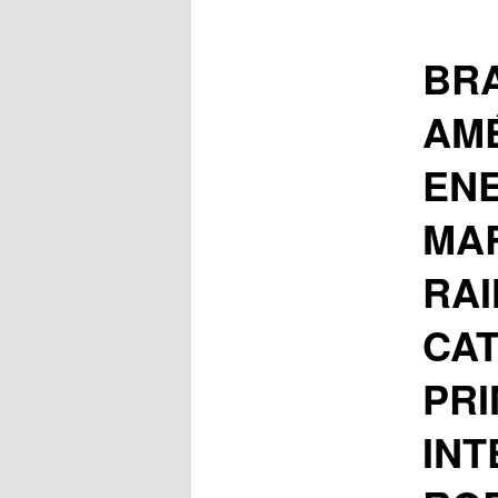
BRA
AMÉ
EN
MAR
RAI
CAT
PRI
INT