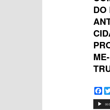
DO
ANT
CID
PRO
ME-
TR
F
Tocador
00:
de