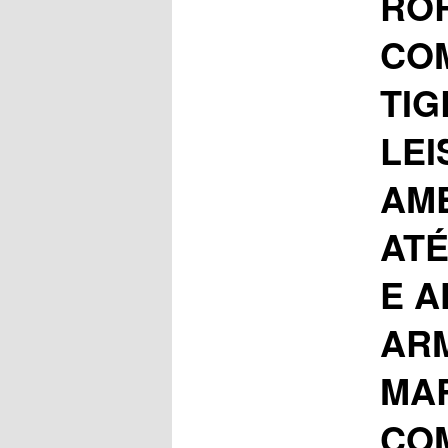
RO
COM
TIG
LEI
AM
ATÉ
E 
AR
MA
CO