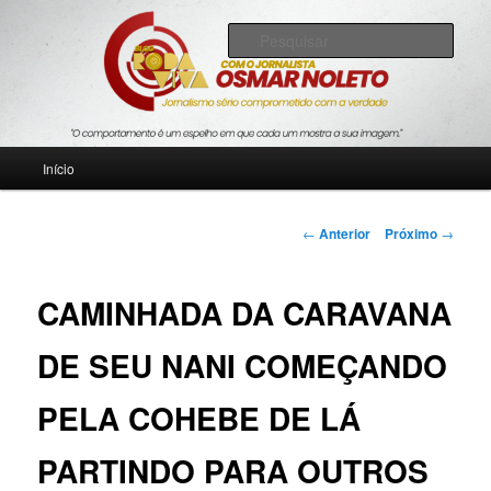
Pular
Jornalismo sério comprometido com a verdade
para
Pesqu
o
conteúdo
Blog Roda Viva
principal
Menu
Início
principal
Navegação
←
Anterior
Próximo
→
de
posts
CAMINHADA DA CARAVANA
DE SEU NANI COMEÇANDO
PELA COHEBE DE LÁ
PARTINDO PARA OUTROS