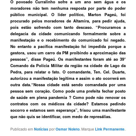
O povoado Curralinho sofre a um ano sem água e os
moradores não tem nenhuma resposta por parte do poder
público municipal.
O líder político, Marton Pageú, foi
procurado pelos moradores de Altamira, para pedir ajuda,
pois estão sofrendo com tanto descaso. “Procuramos a
delegacia da cidade comunicando formalmente sobre a
manifestação e o recebimento do comunicado foi negado.
No entanto a pacífica manifestação foi impedida porque a
gestora, usou um carro da PM proibindo a aproximação das
pessoas”, disse Pageú.
Os manifestantes foram até ao 39°
Comando da Polícia Militar da região na cidade de Lago da
Pedra, para relatar o fato. O comandante, Ten. Cel. Duarte,
autorizou a manifestação legítima e assim o ato ocorrerá em
outra data.“Nossa cidade está sendo comandada por uma
pessoa sem coração. Como pode uma prefeita fechar posto
de saúde em plena pandemia ? Como pode não renovar os
contratos com os médicos da cidade? Estamos pedindo
socorro e estamos sem esperança”, frisou uma manifestante
que não quis se identificar, com medo de represálias.
Publicado em
Notícias
por
Osmar Noleto
. Marque
Link Permanente
.