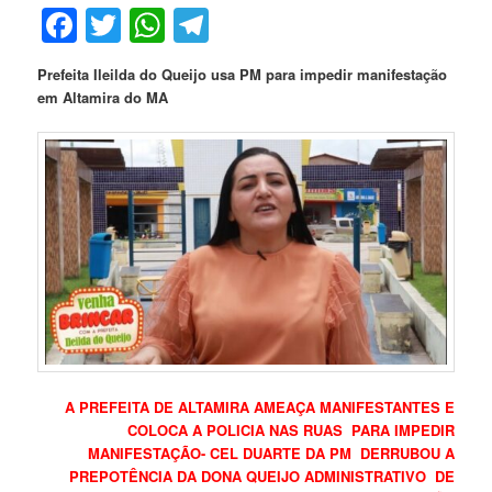
Facebook
Twitter
WhatsApp
Telegram
Prefeita Ileilda do Queijo usa PM para impedir manifestação
em Altamira do MA
A PREFEITA DE ALTAMIRA AMEAÇA MANIFESTANTES E
COLOCA A POLICIA NAS RUAS PARA IMPEDIR
MANIFESTAÇÃO- CEL DUARTE DA PM DERRUBOU A
PREPOTÊNCIA DA DONA QUEIJO ADMINISTRATIVO DE