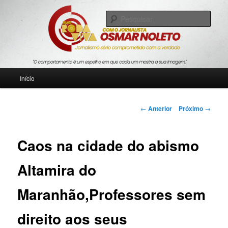
Pular
Jornalismo sério comprometido com a verdade
para
Pesqu
o
conteúdo
Blog Roda Viva
principal
Menu
Início
principal
Navegação
←
Anterior
Próximo
→
de
posts
Caos na cidade do abismo
Altamira do
Maranhão,Professores sem
direito aos seus