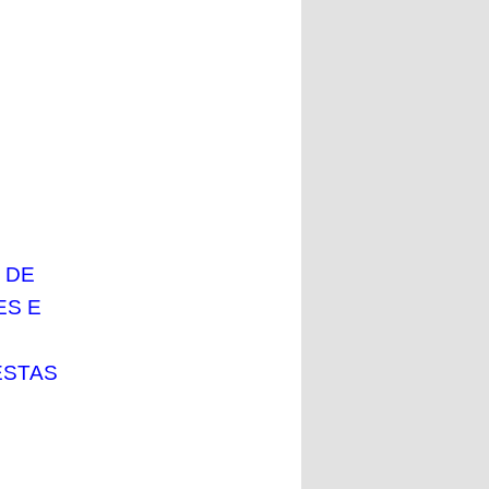
S
 DE
ES E
ESTAS