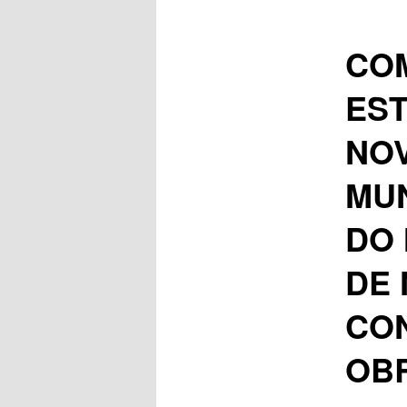
COM
ES
NOV
MUN
DO
DE
CO
OB