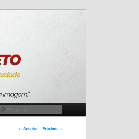
Pesquisar
Navegação
←
Anterior
Próximo
→
de