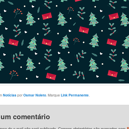
em
Notícias
por
Osmar Noleto
. Marque
Link Permanente
.
 um comentário
eço de e-mail não será publicado.
Campos obrigatórios são marcados com