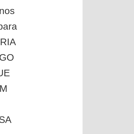
 nos
para
RIA
IGO
UE
EM
SA