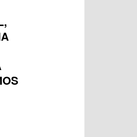
posts
L,
MA
A
MOS