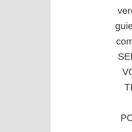
ver
gui
co
SE
V
T
P