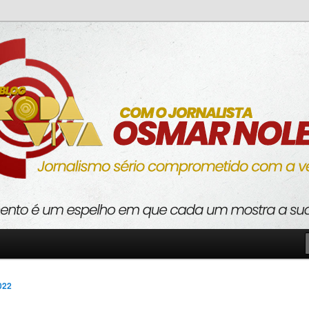
o com a verdade
va
022