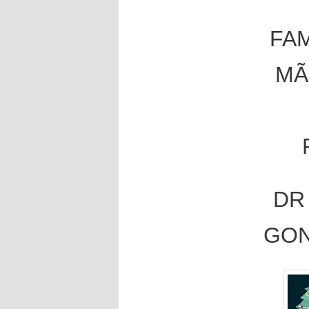
FA
MÃ
DR
GON