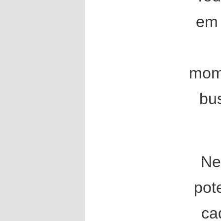
em 
mome
bu
Ne
pot
ca