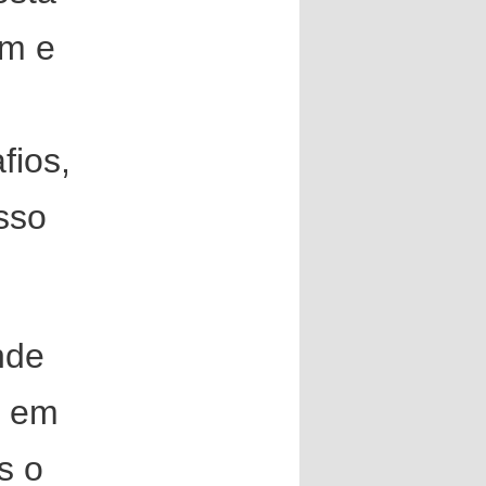
em e
fios,
sso
nde
e em
s o