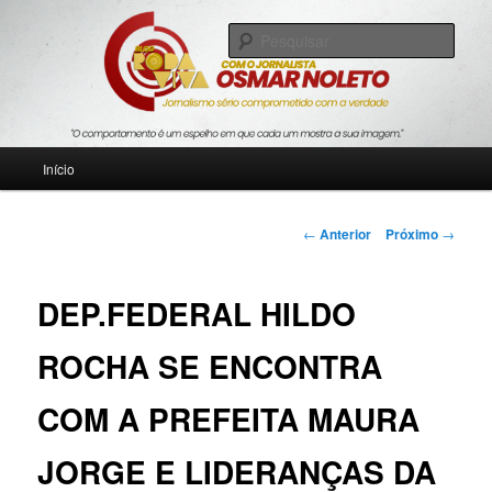
Pular
Jornalismo sério comprometido com a verdade
para
Pesqu
o
conteúdo
Blog Roda Viva
principal
Menu
Início
principal
Navegação
←
Anterior
Próximo
→
de
posts
DEP.FEDERAL HILDO
ROCHA SE ENCONTRA
COM A PREFEITA MAURA
JORGE E LIDERANÇAS DA