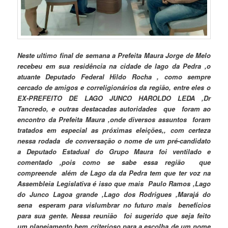
Neste ultimo final de semana a Prefeita Maura Jorge de Melo
recebeu em sua residência na cidade de lago da Pedra ,o
atuante Deputado Federal Hildo Rocha , como sempre
cercado de amigos e correligionários da região, entre eles o
EX-PREFEITO DE LAGO JUNCO HAROLDO LEDA ,Dr
Tancredo, e outras destacadas autoridades que foram ao
encontro da Prefeita Maura ,onde diversos assuntos foram
tratados em especial as próximas eleições,, com certeza
nessa rodada de conversação o nome de um pré-candidato
a Deputado Estadual do Grupo Maura foi ventilado e
comentado ,pois como se sabe essa região que
compreende além de Lago da da Pedra tem que ter voz na
Assembleia Legislativa é isso que mais Paulo Ramos ,Lago
do Junco Lagoa grande ,Lago dos Rodrigues ,Marajá do
sena esperam para vislumbrar no futuro mais benefícios
para sua gente. Nessa reunião foi sugerido que seja feito
um planejamento bem criterioso para a escolha de um nome