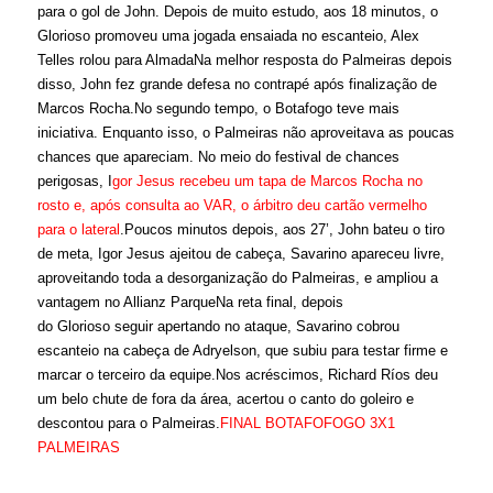
para o gol de John. Depois de muito estudo, aos 18 minutos, o
Glorioso promoveu uma jogada ensaiada no escanteio, Alex
Telles rolou para AlmadaNa melhor resposta do
Palmeiras
depois
disso, John fez grande defesa no contrapé após finalização de
Marcos Rocha.No segundo tempo, o
Botafogo
teve mais
iniciativa. Enquanto isso, o Palmeiras não aproveitava as poucas
chances que apareciam. No meio do festival de chances
perigosas, I
gor Jesus recebeu um tapa de Marcos Rocha no
rosto e, após consulta ao VAR, o árbitro deu cartão vermelho
para o lateral
.Poucos minutos depois, aos 27’, John bateu o tiro
de meta, Igor Jesus ajeitou de cabeça, Savarino apareceu livre,
aproveitando toda a desorganização do Palmeiras, e ampliou a
vantagem no Allianz ParqueNa reta final, depois
do
Glorioso
seguir apertando no ataque, Savarino cobrou
escanteio na cabeça de Adryelson, que subiu para testar firme e
marcar o terceiro da equipe.Nos acréscimos, Richard Ríos deu
um belo chute de fora da área, acertou o canto do goleiro e
descontou para o Palmeiras.
FINAL BOTAFOFOGO 3X1
PALMEIRAS