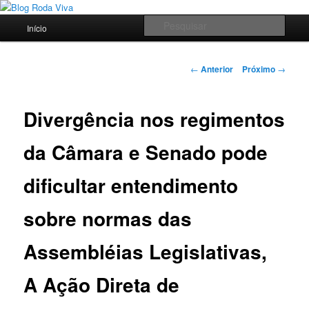
Pular
Jornalismo sério comprometido com a verdade
para
Menu
Pesqu
Início
o
principal
conteúdo
Blog Roda Viva
principal
Navegação
←
Anterior
Próximo
→
de
posts
Divergência nos regimentos
da Câmara e Senado pode
dificultar entendimento
sobre normas das
Assembléias Legislativas,
A Ação Direta de