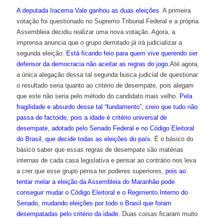
A deputada Iracema Vale ganhou as duas eleições
. A primeira
votação foi questionado no Supremo Tribunal Federal e a própria
Assembleia decidiu realizar uma nova votação. Agora, a
imprensa anuncia que o grupo derrotado já irá judicializar a
segunda eleição.
Está ficando feio para quem vive querendo ser
defensor da democracia não aceitar as regras do jogo.
Até agora,
a única alegação dessa tal segunda busca judicial de questionar
o resultado seria quanto ao critério de desempate, pois alegam
que este não seria pelo método do candidato mais velho.
Pela
fragilidade e absurdo desse tal “fundamento”, creio que tudo não
passa de factoide, pois a idade é critério universal de
desempate, adotado pelo Senado Federal e no Código Eleitoral
do Brasil, que decide todas as eleições do país.
É o básico do
básico saber que essas regras de desempate são matérias
internas de cada casa legislativa e pensar ao contrário nos leva
a crer que esse grupo pensa ter poderes superiores,
pois ao
tentar melar a eleição da Assembleia do Maranhão pode
conseguir mudar o Código Eleitoral e o Regimento Interno do
Senado, mudando eleições por todo o Brasil que foram
desempatadas pelo critério da idade.
Duas coisas ficaram muito