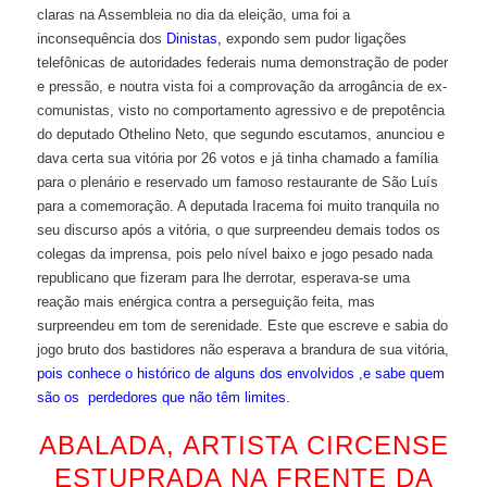
claras na Assembleia no dia da eleição, uma foi a
inconsequência dos
Dinistas,
expondo sem pudor ligações
telefônicas de autoridades federais numa demonstração de poder
e pressão, e noutra vista foi a comprovação da arrogância de ex-
comunistas, visto no comportamento agressivo e de prepotência
do deputado Othelino Neto, que segundo escutamos, anunciou e
dava certa sua vitória por 26 votos e já tinha chamado a família
para o plenário e reservado um famoso restaurante de São Luís
para a comemoração.
A deputada Iracema foi muito tranquila no
seu discurso após a vitória, o que surpreendeu demais todos os
colegas da imprensa, pois pelo nível baixo e jogo pesado nada
republicano que fizeram para lhe derrotar, esperava-se uma
reação mais enérgica contra a perseguição feita, mas
surpreendeu em tom de serenidade. Este que escreve e sabia do
jogo bruto dos bastidores não esperava a brandura de sua vitória,
pois conhece o histórico de alguns dos envolvidos ,e sabe quem
são os perdedores que não têm limites.
ABALADA, ARTISTA CIRCENSE
ESTUPRADA NA FRENTE DA