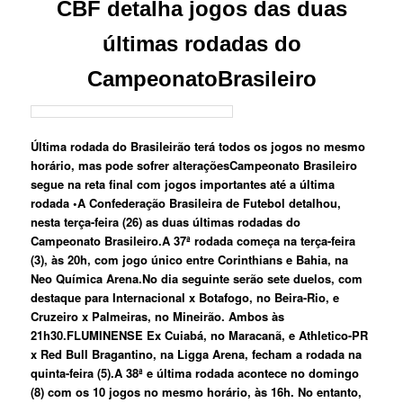
CBF detalha jogos das duas
últimas rodadas do
CampeonatoBrasileiro
Última rodada do Brasileirão terá todos os jogos no mesmo
horário, mas pode sofrer alterações
Campeonato Brasileiro
segue na reta final com jogos importantes até a última
rodada
•
A Confederação Brasileira de Futebol detalhou,
nesta terça-feira (26) as duas últimas rodadas do
Campeonato Brasileiro.A 37ª rodada começa na terça-feira
(3), às 20h, com jogo único entre
Corinthians
e Bahia, na
Neo Química Arena.
No dia seguinte serão sete duelos, com
destaque para Internacional x Botafogo, no Beira-Rio, e
Cruzeiro x Palmeiras, no Mineirão. Ambos às
21h30.
FLUMINENSE Ex Cuiabá, no Maracanã, e Athletico-PR
x Red Bull Bragantino, na Ligga Arena, fecham a rodada na
quinta-feira (5).A
38ª e última rodada
acontece no domingo
(8) com os 10 jogos no mesmo horário, às 16h. No entanto,