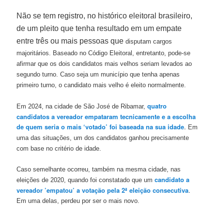
Não se tem registro, no histórico eleitoral brasileiro,
de um pleito que tenha resultado em um empate
entre três ou mais pessoas que
disputam cargos
majoritários. Baseado no Código Eleitoral, entretanto, pode-se
afirmar que os dois candidatos mais velhos seriam levados ao
segundo turno. Caso seja um município que tenha apenas
primeiro turno, o candidato mais velho é eleito normalmente.
quatro
Em 2024, na cidade de São José de Ribamar,
candidatos a vereador empataram tecnicamente e a escolha
de quem seria o mais ‘votado’ foi baseada na sua idade
.
Em
uma das situações, um dos candidatos ganhou precisamente
com base no critério de idade.
Caso semelhante ocorreu, também na mesma cidade, nas
candidato a
eleições de 2020, quando foi constatado que um
vereador ’empatou’ a votação pela 2ª eleição consecutiva
.
Em uma delas, perdeu por ser o mais novo.