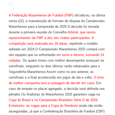
A Federação Maranhense de Futebol (
FMF
) oficializou, na última
sexta (22), a manutenção do formato de disputa do Campeonato
Maranhense para a temporada de 2025.A decisão foi tomada
durante a primeira reunião do Conselho
Arbitral, que reuniu
representantes da FMF e dos oito clubes participantes. A
competição será realizada em 18 datas,
repetindo o modelo
adotado em 2024.O Campeonato Maranhense 2025 contará com
oito equipes que se enfrentarão
em turno e returno, somando 14
rodadas
. Os quatro times com melhor desempenho avançam às
semifinais, enquanto os dois últimos serão rebaixados para a
Segundinha Maranhense.Assim como no ano anterior, as
semifinais e a final acontecerão em jogos de ida e volta.
O time
de melhor campanha terá a vantagem de decidir em casa
. Em
caso de empate no placar agregado, a decisão será definida nos
pênaltis.Os finalistas do Maranhense 2025 garantem vaga na
Copa do Brasil e no Campeonato Brasileiro Série D de 2026.
Entretanto, as vagas para a Copa do Nordeste a
inda não estão
asseguradas, já que a Confederação Brasileira de Futebol (CBF)