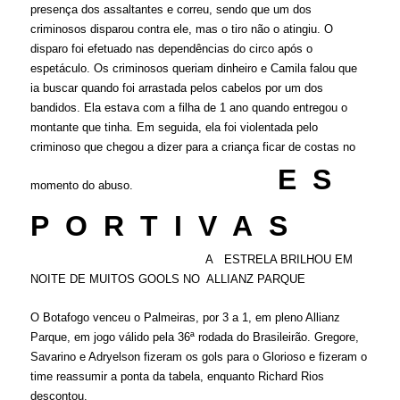
presença dos assaltantes e correu, sendo que um dos
criminosos disparou contra ele, mas o tiro não o atingiu. O
disparo foi efetuado nas dependências do circo após o
espetáculo.
Os criminosos queriam dinheiro e Camila falou que
ia buscar quando foi arrastada pelos cabelos por um dos
bandidos. Ela estava com a filha de 1 ano quando entregou o
montante que tinha. Em seguida, ela foi violentada pelo
criminoso que chegou a dizer para a criança ficar de costas no
E S
momento do abuso.
P O R T I V A S
A ESTRELA BRILHOU EM
NOITE DE MUITOS GOOLS NO ALLIANZ PARQUE
O Botafogo venceu o Palmeiras, por 3 a 1, em pleno Allianz
Parque, em jogo válido pela 36ª rodada do Brasileirão. Gregore,
Savarino e Adryelson fizeram os gols para o Glorioso e fizeram o
time reassumir a ponta da tabela, enquanto Richard Rios
descontou.