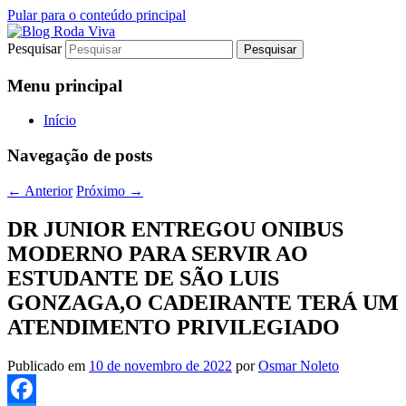
Pular para o conteúdo principal
Pesquisar
Jornalismo sério comprometido com a
Blog Roda Viva
verdade
Menu principal
Início
Navegação de posts
←
Anterior
Próximo
→
DR JUNIOR ENTREGOU ONIBUS
MODERNO PARA SERVIR AO
ESTUDANTE DE SÃO LUIS
GONZAGA,O CADEIRANTE TERÁ UM
ATENDIMENTO PRIVILEGIADO
Publicado em
10 de novembro de 2022
por
Osmar Noleto