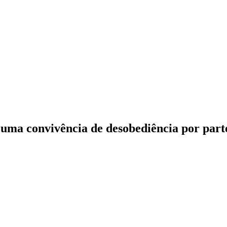
dade
e uma convivência de desobediência por par