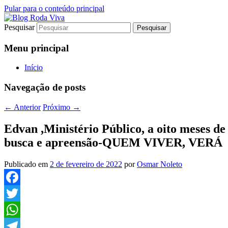
Pular para o conteúdo principal
Pesquisar
Jornalismo sério comprometido com a ver
Blog Roda Viva
Menu principal
Início
Navegação de posts
←
Anterior
Próximo
→
Edvan ,Ministério Público, a oito meses d
busca e apreensão-QUEM VIVER, VERÁ
Publicado em
2 de fevereiro de 2022
por
Osmar Noleto
Facebook
Twitter
WhatsApp