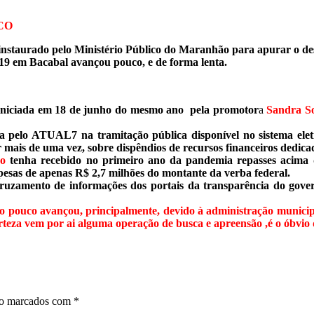
CO
 instaurado pelo Ministério Público do Maranhão para apurar o des
9 em Bacabal avançou pouco, e de forma lenta.
niciada em 18 de junho do mesmo ano pela promotor
a
Sandra So
ita pelo ATUAL7 na tramitação pública disponível no sistema e
or mais de uma vez, sobre dispêndios de recursos financeiros dedic
o
tenha recebido no primeiro ano da pandemia repasses acima 
esas de apenas R$ 2,7 milhões do montante da verba federal.
cruzamento de informações dos portais da transparência do gove
ico pouco avançou, principalmente, devido à administração municip
 certeza vem por ai alguma operação de busca e apreensão ,é o 
ão marcados com
*