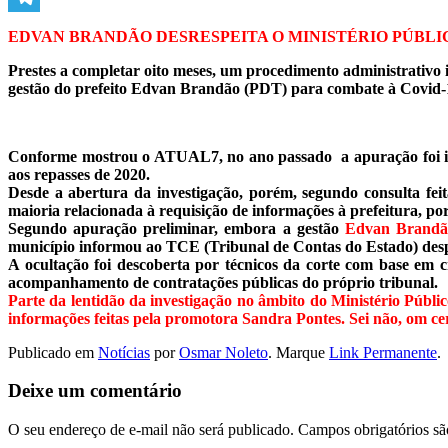
Telegram
EDVAN BRANDÃO DESRESPEITA O MINISTÉRIO PÚBLI
Prestes a completar oito meses, um procedimento administrativo
gestão do prefeito Edvan Brandão (PDT) para combate à Covid-1
Conforme mostrou o ATUAL7, no ano passado a apuração foi i
aos repasses de 2020.
Desde a abertura da investigação, porém, segundo consulta fe
maioria relacionada à requisição de informações à prefeitura, p
Segundo apuração preliminar, embora a gestão
Edvan Brandã
município informou ao TCE (Tribunal de Contas do Estado) desp
A ocultação foi descoberta por técnicos da corte com base em 
acompanhamento de contratações públicas do próprio tribunal.
Parte da lentidão da investigação no âmbito do Ministério Públ
informações feitas pela promotora Sandra Pontes. Sei não, om
Publicado em
Notícias
por
Osmar Noleto
. Marque
Link Permanente
.
Deixe um comentário
O seu endereço de e-mail não será publicado.
Campos obrigatórios s