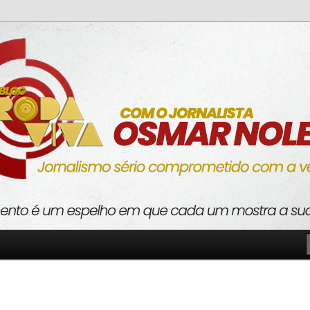
o com a verdade
va