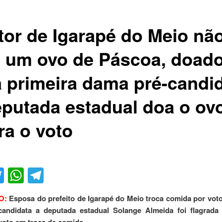
itor de Igarapé do Meio nã
e um ovo de Páscoa, doad
a primeira dama pré-candi
eputada estadual doa o ov
ra o voto
acebook
Twitter
WhatsApp
Telegram
O:
Esposa do prefeito de Igarapé do Meio troca comida por voto
candidata a deputada estadual Solange Almeida foi flagrada
voto em troca de comida.