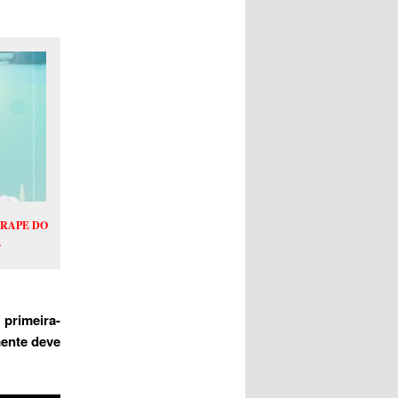
ARAPE DO
A
 primeira-
mente deve