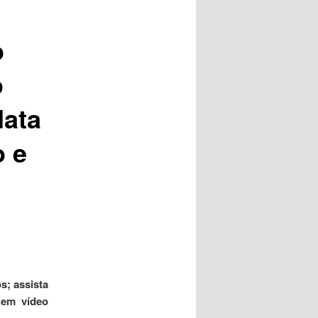
posts
o
o
data
o e
s; assista
 em vídeo