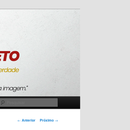
Pesquisar
Navegação
←
Anterior
Próximo
→
de