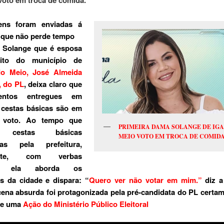
ens foram enviadas á
 que não perde tempo
, Solange que é esposa
eito do município de
do Meio, José Almeida
, do PL
, deixa claro que
entos entregues em
 cestas básicas são em
e voto. Ao tempo que
PRIMEIRA DAMA SOLANGE DE IG
a cestas básicas
MEIO VOTO EM TROCA DE COMID
ídas pela prefeitura,
ente, com verbas
as, ela aborda os
s da cidade e dispara: “
Quero ver não votar em mim.”
diz a
ena absurda foi protagonizada pela pré-candidata do PL certa
de uma
Ação do Ministério Público Eleitoral