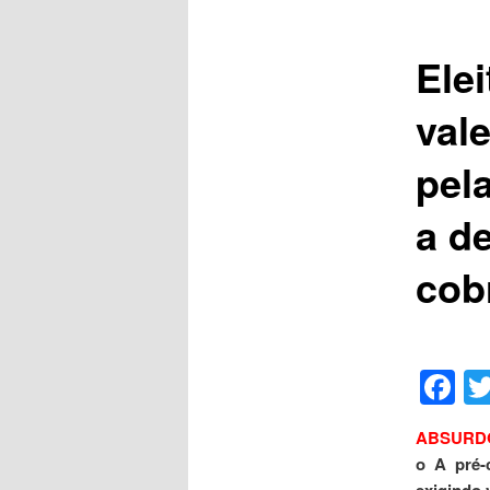
Ele
val
pel
a d
cob
F
ABSURD
o A pré-
exigindo 