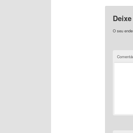
Deixe
O seu ender
Comentár