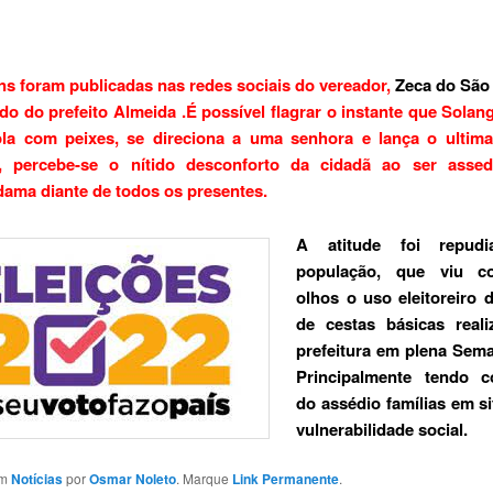
s foram publicadas nas redes sociais do vereador,
Zeca do São
ado do prefeito Almeida .É possível flagrar o instante que Solan
la com peixes, se direciona a uma senhora e lança o ultima
 percebe-se o nítido desconforto da cidadã ao ser assed
dama diante de todos os presentes.
A atitude foi repudi
população, que viu 
olhos o uso eleitoreiro 
de cestas básicas reali
prefeitura em plena Sem
Principalmente tendo 
do assédio famílias em s
vulnerabilidade social.
em
Notícias
por
Osmar Noleto
. Marque
Link Permanente
.