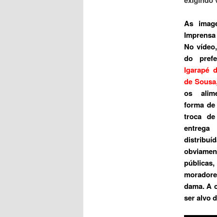
As imag
Imprensa
No vídeo
do pref
Igarapé 
de Sousa
os alim
forma de
troca d
entreg
distribu
obviam
públic
moradore
dama. A c
ser alvo 