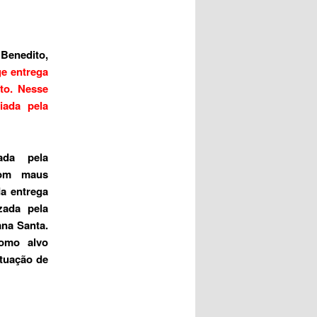
 Benedito,
ge entrega
to. Nesse
iada pela
ada pela
com maus
da entrega
zada pela
ana Santa.
como alvo
ituação de