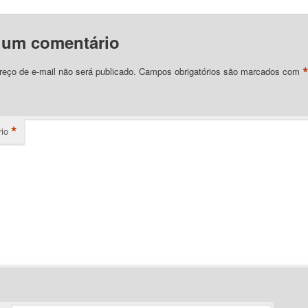
 um comentário
eço de e-mail não será publicado.
Campos obrigatórios são marcados com
*
io