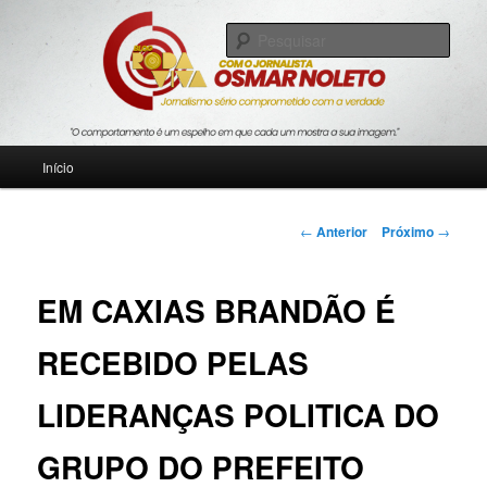
Pular
Jornalismo sério comprometido com a verdade
para
Pesqu
o
conteúdo
Blog Roda Viva
principal
Menu
Início
principal
Navegação
←
Anterior
Próximo
→
de
posts
EM CAXIAS BRANDÃO É
RECEBIDO PELAS
LIDERANÇAS POLITICA DO
GRUPO DO PREFEITO