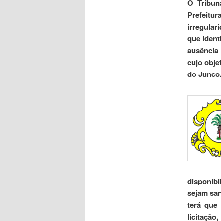
O Tribun
Prefeitur
irregular
que ident
ausência 
cujo obje
do Junco
disponibi
sejam san
terá que 
licitação