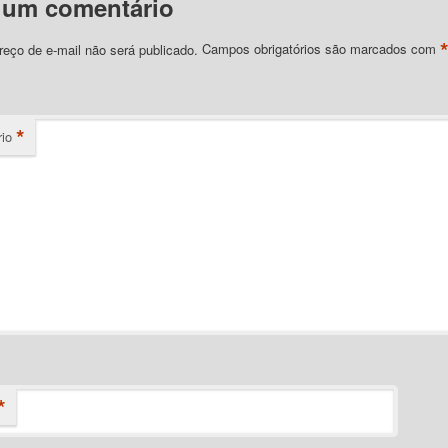
 um comentário
eço de e-mail não será publicado.
Campos obrigatórios são marcados com
*
io
*