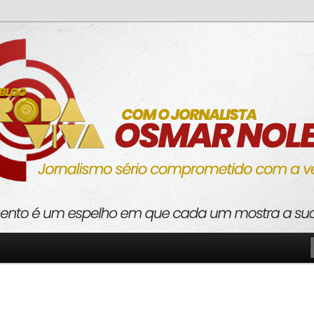
o com a verdade
va