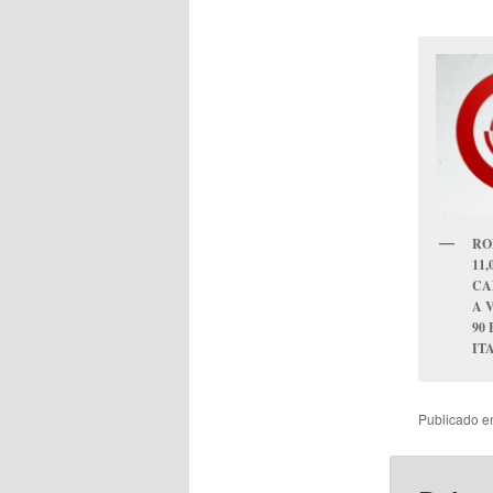
RO
11,
CA
A 
90
IT
Publicado 