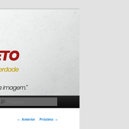
Pesquisar
Navegação
←
Anterior
Próximo
→
de