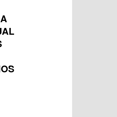
posts
ZA
UAL
S
IOS