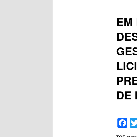
EM 
DES
GE
LIC
PRE
DE
F
TCE suspe