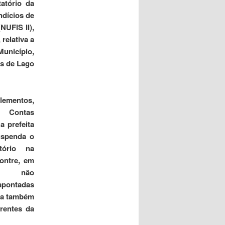
atório da
ndícios de
NUFIS II),
relativa a
Município,
is de Lago
lementos,
 Contas
a prefeita
uspenda o
atório na
ontre, em
da não
 apontadas
ta também
rrentes da