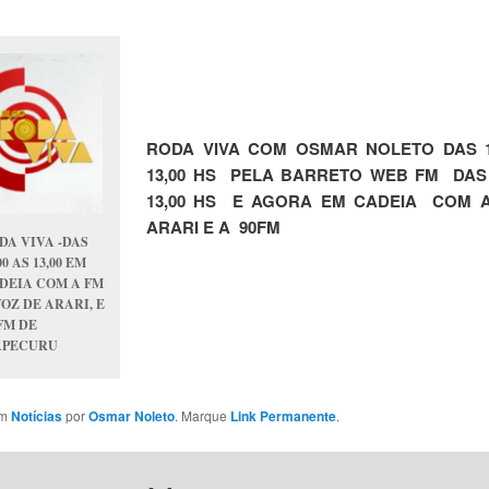
RODA VIVA COM OSMAR NOLETO DAS 1
13,00 HS PELA BARRETO WEB FM DAS 
13,00 HS E AGORA EM CADEIA COM A
ARARI E A 90FM
DA VIVA -DAS
00 AS 13,00 EM
DEIA COM A FM
VOZ DE ARARI, E
 FM DE
APECURU
em
Notícias
por
Osmar Noleto
. Marque
Link Permanente
.