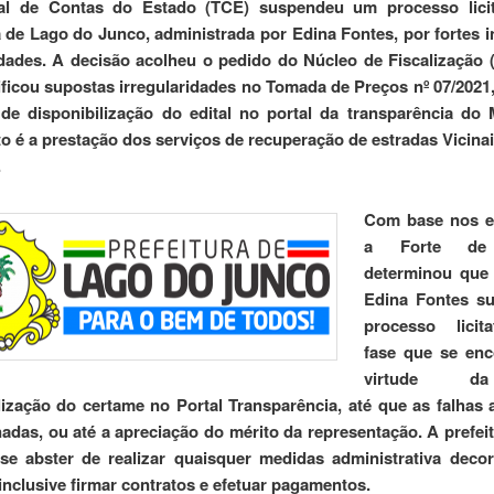
al de Contas do Estado (TCE) suspendeu um processo licit
a de Lago do Junco, administrada por Edina Fontes, por fortes i
idades.
A decisão acolheu o pedido do Núcleo de Fiscalização (
ificou supostas irregularidades no Tomada de Preços nº 07/2021, 
de disponibilização do edital no portal da transparência do 
to é a prestação dos serviços de recuperação de estradas Vicina
.
Com base nos e
a Forte de
determinou que 
Edina Fontes s
processo licit
fase que se enc
virtude 
lização do certame no Portal Transparência, até que as falhas
adas, ou até a apreciação do mérito da representação.
A prefei
se abster de realizar quaisquer medidas administrativa deco
, inclusive firmar contratos e efetuar pagamentos.