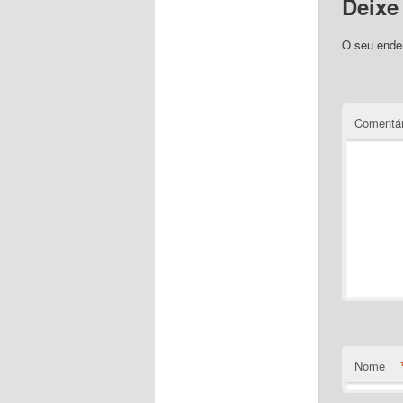
Deixe
O seu ender
Comentár
Nome