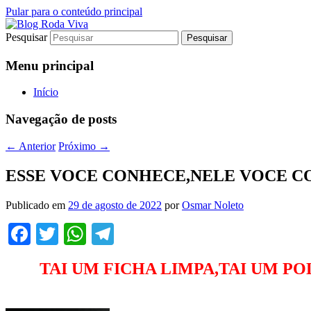
Pular para o conteúdo principal
Pesquisar
Jornalismo sério comprometido com a ver
Blog Roda Viva
Menu principal
Início
Navegação de posts
←
Anterior
Próximo
→
ESSE VOCE CONHECE,NELE VOCE CO
Publicado em
29 de agosto de 2022
por
Osmar Noleto
Facebook
Twitter
WhatsApp
Telegram
TAI UM FICHA LIMPA,TAI UM P