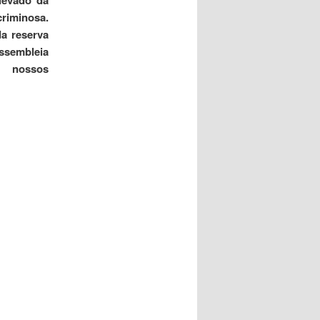
levado da
riminosa.
a reserva
ssembleia
s nossos