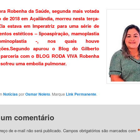
ora Robenha da Saúde, segunda mais votada
o de 2018 em Açailândia, morreu nesta terça-
.Ela estava em Imperatriz para uma série de
ntos estéticos – lipoaspiração, mamoplastia
minoplastia -, nos quais houve
ções.Segundo apurou o Blog do Gilberto
 parceria com o BLOG RODA VIVA Robenha
 sofreu uma embolia pulmonar.
em
Notícias
por
Osmar Noleto
. Marque
Link Permanente
.
 um comentário
eço de e-mail não será publicado.
Campos obrigatórios são marcados com