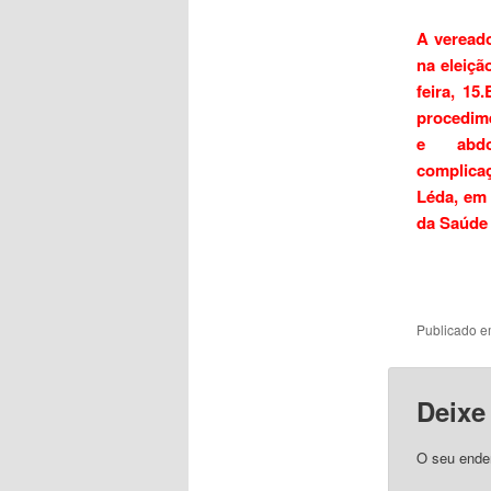
A veread
na eleiçã
feira, 15
procedime
e abdo
complica
Léda, em
da Saúde
Publicado 
Deixe
O seu ender