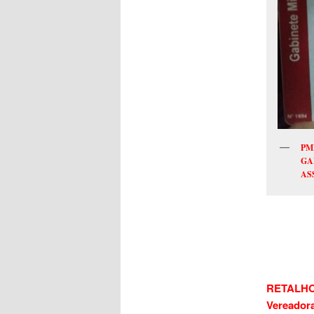
PM
GA
AS
RETALHOS
Vereadora