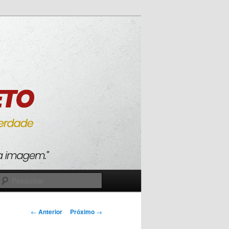
Pesquisar
Navegação
←
Anterior
Próximo
→
de