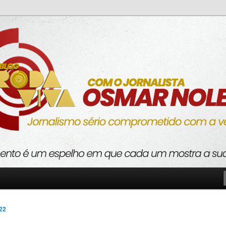
o com a verdade
va
022