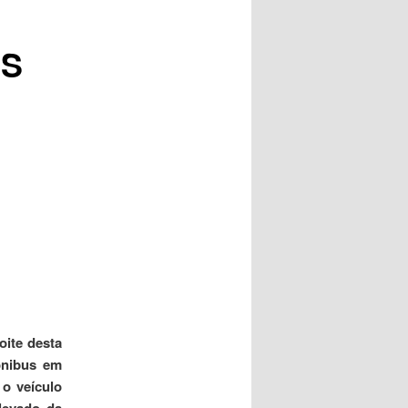
posts
OS
oite desta
 ônibus em
 o veículo