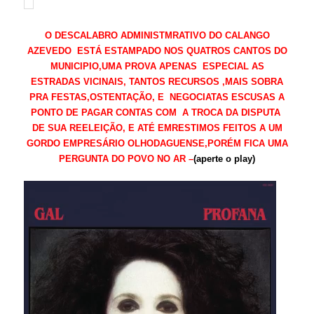
O DESCALABRO ADMINISTMRATIVO DO CALANGO
AZEVEDO ESTÁ ESTAMPADO NOS QUATROS CANTOS DO
MUNICIPIO,UMA PROVA APENAS ESPECIAL AS
ESTRADAS VICINAIS, TANTOS RECURSOS ,MAIS SOBRA
PRA FESTAS,OSTENTAÇÃO, E NEGOCIATAS ESCUSAS A
PONTO DE PAGAR CONTAS COM A TROCA DA DISPUTA
DE SUA REELEIÇÃO, E ATÉ EMRESTIMOS FEITOS A UM
GORDO EMPRESÁRIO OLHODAGUENSE,PORÉM FICA UMA
PERGUNTA DO POVO NO AR –
(aperte o play)
Tocador
de
vídeo