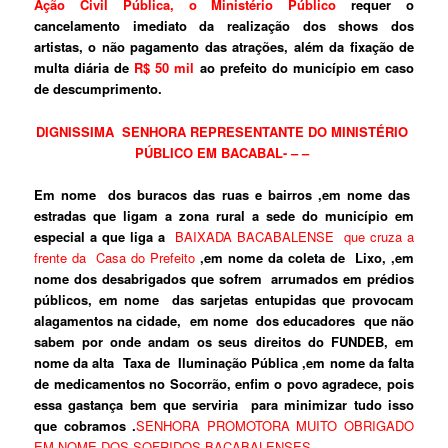
Ação Civil Pública, o Ministério Público
requer o
cancelamento imediato da realização dos shows dos
artistas, o não pagamento das atrações, além da fixação de
multa diária de
R$ 50 mil
ao prefeito do município em caso
de descumprimento.
DIGNISSIMA SENHORA REPRESENTANTE DO MINISTÉRIO
PÚBLICO EM BACABAL- – –
Em nome dos buracos das ruas e bairros ,em nome das
estradas que ligam a zona rural a sede do município em
especial a que liga a
BAIXADA BACABALENSE que cruza a
frente da Casa do Prefeito
,em nome da coleta de Lixo, ,em
nome dos desabrigados que sofrem arrumados em prédios
públicos, em nome das sarjetas entupidas que provocam
alagamentos na cidade, em nome dos educadores que não
sabem por onde andam os seus direitos do FUNDEB, em
nome da alta Taxa de Iluminação Pública ,em nome da falta
de medicamentos no Socorrão, enfim o povo agradece, pois
essa gastança bem que serviria para minimizar tudo isso
que cobramos .
SENHORA PROMOTORA MUITO OBRIGADO
EM NOME DOS SOFRIDOS BACABALENSES