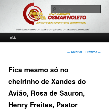
Pular
Jornalismo sério comprometido com a verdade
para
Pesqu
o
conteúdo
Blog Roda Viva
principal
Menu
Início
principal
Navegação
←
Anterior
Próximo
→
de
posts
Fica mesmo só no
cheirinho de Xandes do
Avião, Rosa de Sauron,
Henry Freitas, Pastor