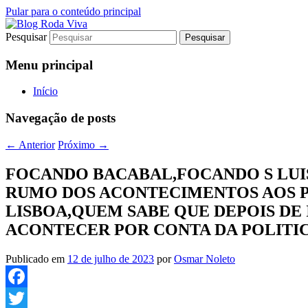
Pular para o conteúdo principal
Pesquisar
Jornalismo sério comprometido com a ver
Blog Roda Viva
Menu principal
Início
Navegação de posts
←
Anterior
Próximo
→
FOCANDO BACABAL,FOCANDO S LUI
RUMO DOS ACONTECIMENTOS AOS PO
LISBOA,QUEM SABE QUE DEPOIS DE
ACONTECER POR CONTA DA POLITIC
Publicado em
12 de julho de 2023
por
Osmar Noleto
Facebook