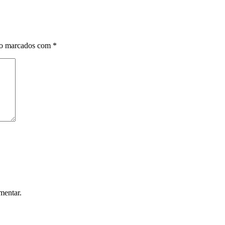
ão marcados com
*
mentar.