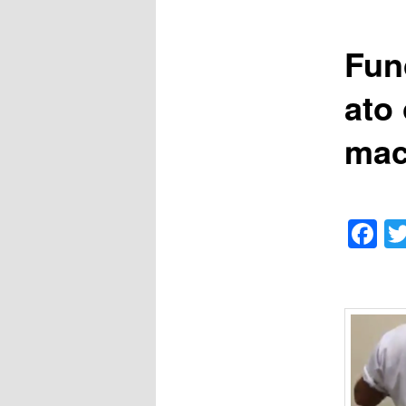
Fun
ato
mac
F