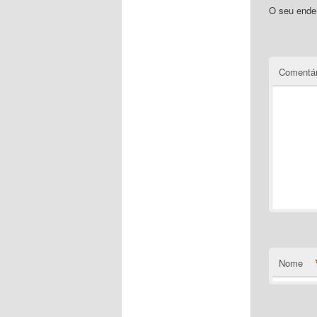
O seu ender
Comentár
Nome