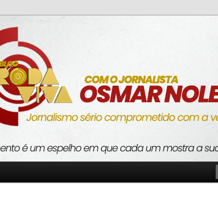
o com a verdade
va