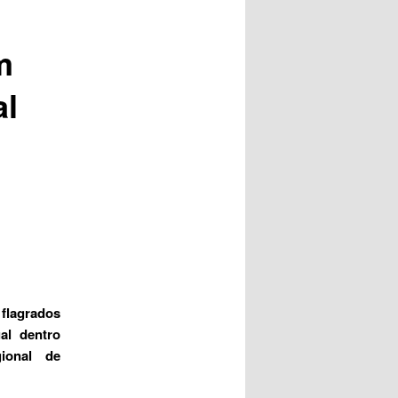
posts
m
al
 flagrados
al dentro
gional de