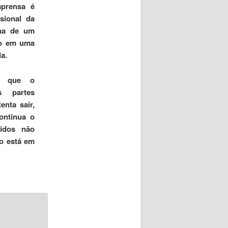
mprensa é
sional da
na de um
do em uma
la.
m que o
s partes
enta sair,
ontinua o
idos não
o está em