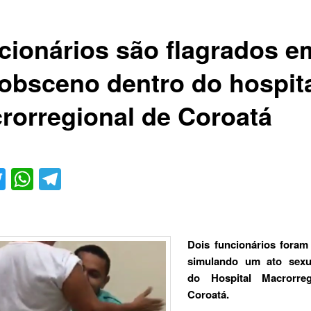
cionários são flagrados e
 obsceno dentro do hospit
rorregional de Coroatá
acebook
Twitter
WhatsApp
Telegram
Dois funcionários foram
simulando um ato sexu
do Hospital Macrorre
Coroatá
.