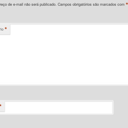
eço de e-mail não será publicado.
Campos obrigatórios são marcados com
*
io
*