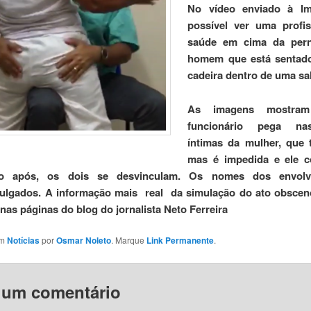
No vídeo enviado à I
possível ver uma profis
saúde em cima da per
homem que está senta
cadeira dentro de uma sa
As imagens mostra
funcionário pega na
íntimas da mulher, que t
mas é impedida e ele c
go após, os dois se desvinculam. Os nomes dos envolv
vulgados. A informação mais real da simulação do ato obscen
nas páginas do blog do jornalista Neto Ferreira
em
Notícias
por
Osmar Noleto
. Marque
Link Permanente
.
 um comentário