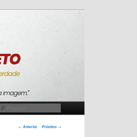
Pesquisar
Navegação
←
Anterior
Próximo
→
de