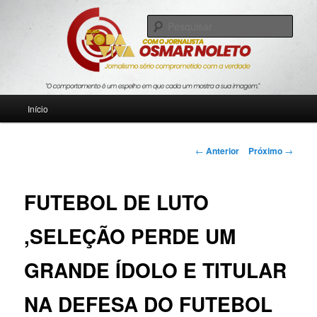
Pular
Jornalismo sério comprometido com a verdade
para
Pesqu
o
conteúdo
Blog Roda Viva
principal
Menu
Início
principal
Navegação
←
Anterior
Próximo
→
de
posts
FUTEBOL DE LUTO
,SELEÇÃO PERDE UM
GRANDE ÍDOLO E TITULAR
NA DEFESA DO FUTEBOL