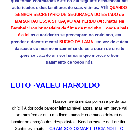
qual foram contratados e até no dia seguinte desdenham das
autoridades e dos familiares de suas vitimas. ATÉ
QUANDO
SENHOR SECRETARIO DE SEGURANÇA DO ESTADO do
MARANHÃO ESSA SITUAÇÃO VAI PERDURAR ,matar em
Bacabal virou brincadeira de filme de mocinho. . onde a bala
é a lei.
as autoridades se preocupam no cotidiano, em
prender o doente mental
BUCHO DE LAMA
em vez de cuidar
da saúde do mesmo encaminhando-os a quem de direito
,pois se trata de um ser humano que merece o bom
tratamento de todos nós.
LUTO -VALEU HAROLDO
Nossos sentimentos por essa perda tão
difícil! A dor pode parecer inimaginável agora, mas em breve vai
se transformar em uma linda saudade que nunca deixará de
habitar no coração dos desportistas Bacabalense e da Família .
Sentimos muito!
OS AMIGOS OSMAR E LUCIA NOLETO