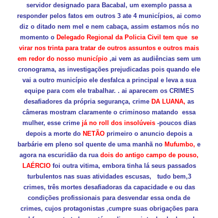
servidor designado para Bacabal, um exemplo passa a
responder pelos fatos em outros 3 ate 4 municípios, ai como
diz o ditado nem mel e nem cabaça, assim estamos nós no
momento o
Delegado Regional da Policia Civil tem que se
virar nos trinta para tratar de outros assuntos e outros mais
em redor do nosso município
,ai vem as audiências sem um
cronograma, as investigações prejudicadas pois quando ele
vai a outro município ele desfalca a principal e leva a sua
equipe para com ele trabalhar. . ai aparecem os CRIMES
desafiadores da própria segurança, crime
DA LUANA,
as
câmeras mostram claramente o criminoso matando essa
mulher, esse crime
já no roll dos insolúveis
-poucos dias
depois a morte do
NETÃO
primeiro o anuncio depois a
barbárie em pleno sol quente de uma manhã no
Mufumbo,
e
agora na escuridão da rua
dois do antigo campo de pouso,
LAÉRCIO
foi outra vitima, embora tinha lá seus passados
turbulentos nas suas atividades escusas, tudo bem,3
crimes, três mortes desafiadoras da capacidade e ou das
condições profissionais para desvendar essa onda de
crimes, cujos protagonistas ,cumpre suas obrigações para