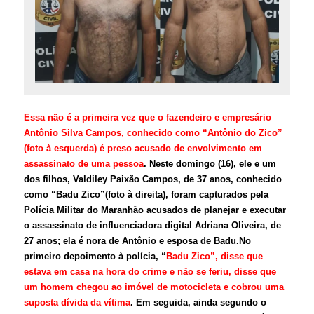
Essa não é a primeira vez que o fazendeiro e empresário
Antônio Silva Campos, conhecido como “Antônio do Zico”
(foto à esquerda) é preso acusado de envolvimento em
assassinato de uma pessoa
. Neste domingo (16), ele e um
dos filhos, Valdiley Paixão Campos, de 37 anos, conhecido
como “Badu Zico”(foto à direita), foram capturados pela
Polícia Militar do Maranhão acusados de planejar e executar
o assassinato de influenciadora digital Adriana Oliveira, de
27 anos; ela é nora de Antônio e esposa de Badu.
No
primeiro depoimento à polícia, “
Badu Zico”, disse que
estava em casa na hora do crime e não se feriu, disse que
um homem chegou ao imóvel de motocicleta e cobrou uma
suposta dívida da vítima
. Em seguida, ainda segundo o