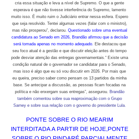
cria essa situação e leva a nível de Supremo. O que a gente
esperava é que não tivesse interferência do Supremo, lamento
muito isso. É muito ruim o Judiciário entrar nessa esfera. Espero
que seja resolvido. Tentei algumas vezes (falar com o ministro),
mas não prosperou”, declarou.
Questionado sobre uma eventual
candidatura ao Senado em 2026, Brandão afirmou que a decisão
será tomada apenas no momento adequado.
Ele destacou que
seu foco atual é a gestão e que discutir eleição antes do tempo
pode desviar atenção das entregas governamentais.“ Existe uma
condição natural de o governador se candidatar para o Senado,
mas isso é algo que eu só vou discutir em 2026. Por mais que
eu queira, preciso saber como pensam os 13 partidos da minha
base. Se antecipar a discussão, as pessoas ficam focadas na
política e não enxergam suas entregas”, assegurou.
Brandão
também comentou sobre sua reaproximação com o Grupo
Sarney e sobre sua relação com o governo do presidente Lula.
PONTE SOBRE O RIO MEARIM
INTERDITADA A PARTIR DE HOJE,PONTE
SOBRE O RIO PINDARÉ PARCIALMENTE