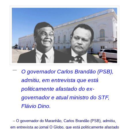
O governador Carlos Brandão (PSB),
admitiu, em entrevista que está
politicamente afastado do ex-
governador e atual ministro do STF,
Flávio Dino.
–
O governador do Maranhão, Carlos
Brandão
(PSB), admitiu,
em entrevista ao jornal O Globo, que está politicamente afastado