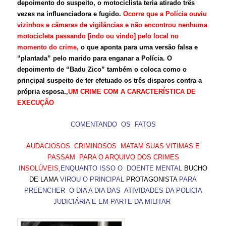
depoimento do suspeito, o motociclista teria atirado três
vezes na influenciadora e fugido.
Ocorre que a Polícia ouviu
vizinhos e câmaras de vigilâncias e não encontrou nenhuma
motocicleta passando [indo ou vindo] pelo local no
momento do crime,
o que aponta para uma versão falsa e
“plantada” pelo marido para enganar a Polícia. O
depoimento de “Badu Zico” também o coloca como o
principal suspeito de ter efetuado os três disparos contra a
própria esposa.,
UM CRIME COM A CARACTERÍSTICA DE
EXECUÇÃO
COMENTANDO OS FATOS
AUDACIOSOS CRIMINOSOS MATAM SUAS VITIMAS E
PASSAM PARA O ARQUIVO DOS CRIMES
INSOLÚVEIS,
ENQUANTO ISSO O DOENTE MENTAL
BUCHO
DE LAMA
VIROU O PRINCIPAL
PROTAGONISTA
PARA
PREENCHER O DIA A DIA DAS ATIVIDADES DA POLICIA
JUDICIÁRIA E EM PARTE DA MILITAR