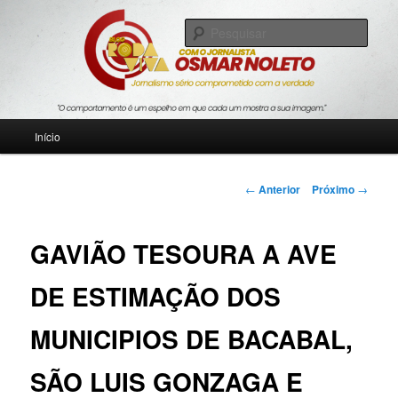
Pular
Jornalismo sério comprometido com a verdade
para
Pesqu
o
conteúdo
Blog Roda Viva
principal
Menu
Início
principal
Navegação
←
Anterior
Próximo
→
de
posts
GAVIÃO TESOURA A AVE
DE ESTIMAÇÃO DOS
MUNICIPIOS DE BACABAL,
SÃO LUIS GONZAGA E