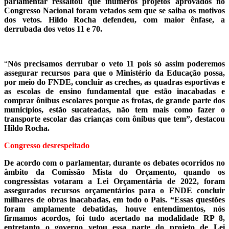
parlamentar ressaltou que inúmeros projetos aprovados no
Congresso Nacional foram vetados sem que se saiba os motivos
dos vetos. Hildo Rocha defendeu, com maior ênfase, a
derrubada dos vetos 11 e 70.
“
Nós precisamos derrubar o veto 11 pois só assim poderemos
assegurar recursos para que o Ministério da Educação possa,
por meio do FNDE, concluir as creches, as quadras esportivas e
as escolas de ensino fundamental que estão inacabadas e
comprar ônibus escolares porque as frotas, de grande parte dos
municípios, estão sucateadas, não tem mais como fazer o
transporte escolar das crianças com ônibus que tem”, destacou
Hildo Rocha.
Congresso desrespeitado
De acordo com o parlamentar, durante os debates ocorridos no
âmbito da Comissão Mista do Orçamento, quando os
congressistas votaram a Lei Orçamentária de 2022, foram
assegurados recursos orçamentários para o FNDE concluir
milhares de obras inacabadas, em todo o País. “Essas questões
foram amplamente debatidas, houve entendimentos, nós
firmamos acordos, foi tudo acertado na modalidade RP 8,
entretanto o governo vetou essa parte do projeto de Lei