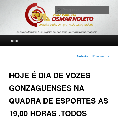
Pular
Jornalismo sério comprometido com a verdade
para
Pesqu
o
conteúdo
Blog Roda Viva
principal
Menu
Início
principal
Navegação
←
Anterior
Próximo
→
de
posts
HOJE É DIA DE VOZES
GONZAGUENSES NA
QUADRA DE ESPORTES AS
19,00 HORAS ,TODOS