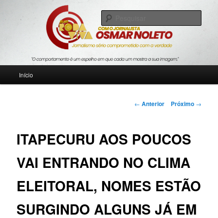
Pular
Jornalismo sério comprometido com a verdade
para
Pesqu
o
conteúdo
Blog Roda Viva
principal
Menu
Início
principal
Navegação
←
Anterior
Próximo
→
de
posts
ITAPECURU AOS POUCOS
VAI ENTRANDO NO CLIMA
ELEITORAL, NOMES ESTÃO
SURGINDO ALGUNS JÁ EM