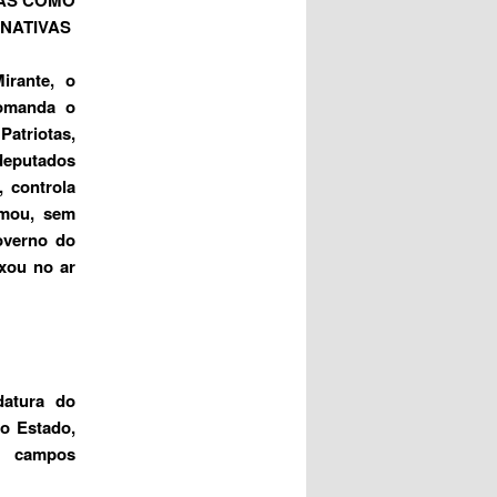
NATIVAS
irante, o
comanda o
Patriotas,
deputados
, controla
rmou, sem
overno do
ixou no ar
atura do
o Estado,
m campos