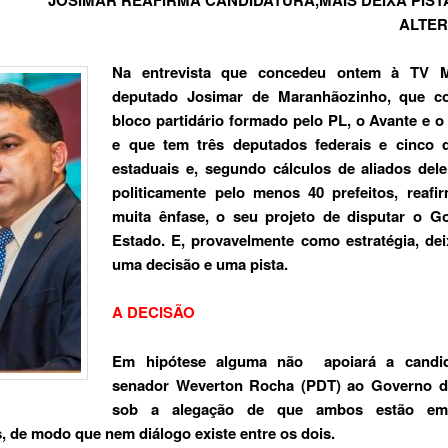
ALTER
Na entrevista que concedeu ontem à TV M
deputado Josimar de Maranhãozinho, que 
bloco partidário formado pelo PL, o Avante e o 
e que tem três deputados federais e cinco 
estaduais e, segundo cálculos de aliados dele
politicamente pelo menos 40 prefeitos, reafi
muita ênfase, o seu projeto de disputar o G
Estado. E, provavelmente como estratégia, de
uma decisão e uma pista.
A DECISÃO
Em hipótese alguma não apoiará a candid
senador Weverton Rocha (PDT) ao Governo d
sob a alegação de que ambos estão e
s, de modo que nem diálogo existe entre os dois.