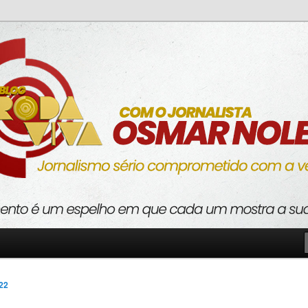
o com a verdade
va
022