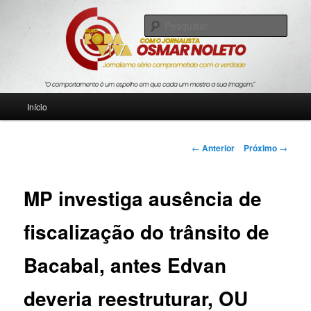
Pular
Jornalismo sério comprometido com a verdade
para
Pesqu
o
conteúdo
Blog Roda Viva
principal
Menu
Início
principal
Navegação
←
Anterior
Próximo
→
de
posts
MP investiga ausência de
fiscalização do trânsito de
Bacabal, antes Edvan
deveria reestruturar, OU