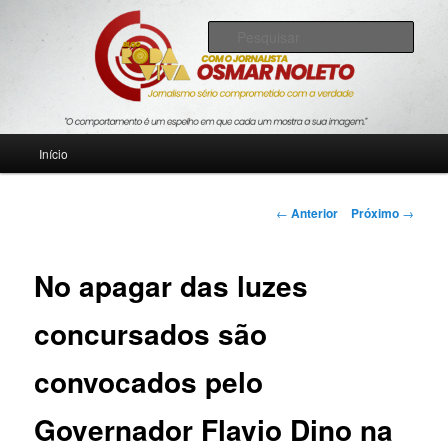
Pular
Jornalismo sério comprometido com a verdade
para
Pesqu
o
conteúdo
Blog Roda Viva
principal
Menu
Início
principal
Navegação
←
Anterior
Próximo
→
de
posts
No apagar das luzes
concursados são
convocados pelo
Governador Flavio Dino na