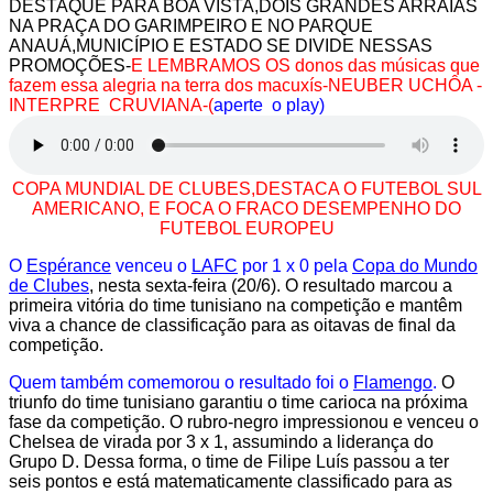
DESTAQUE PARA BOA VISTA,DOIS GRANDES ARRAIAS
NA PRAÇA DO GARIMPEIRO E NO PARQUE
ANAUÁ,MUNICÍPIO E ESTADO SE DIVIDE NESSAS
PROMOÇÕES-
E LEMBRAMOS OS donos das músicas que
fazem essa alegria na terra dos macuxís-NEUBER UCHÔA -
INTERPRE CRUVIANA-(
aperte o play)
COPA MUNDIAL DE CLUBES,DESTACA O FUTEBOL SUL
AMERICANO, E FOCA O FRACO DESEMPENHO DO
FUTEBOL EUROPEU
O
Espérance
venceu o
LAFC
por 1 x 0 pela
Copa do Mundo
de Clubes
, nesta sexta-feira (20/6). O resultado marcou a
primeira vitória do time tunisiano na competição e mantêm
viva a chance de classificação para as oitavas de final da
competição.
Quem também comemorou o resultado foi o
Flamengo
.
O
triunfo do time tunisiano garantiu o time carioca na próxima
fase da competição. O rubro-negro impressionou e venceu o
Chelsea de virada por 3 x 1, assumindo a liderança do
Grupo D. Dessa forma, o time de Filipe Luís passou a ter
seis pontos e está matematicamente classificado para as