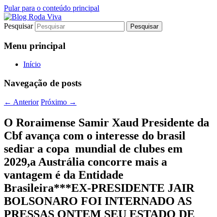
Pular para o conteúdo principal
Pesquisar
Jornalismo sério comprometido com a
Blog Roda Viva
verdade
Menu principal
Início
Navegação de posts
←
Anterior
Próximo
→
O Roraimense Samir Xaud Presidente da
Cbf avança com o interesse do brasil
sediar a copa mundial de clubes em
2029,a Austrália concorre mais a
vantagem é da Entidade
Brasileira***EX-PRESIDENTE JAIR
BOLSONARO FOI INTERNADO AS
PRESSAS ONTEM SEU ESTADO DE