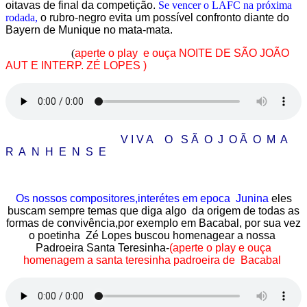
oitavas de final da competição.
Se vencer o LAFC na próxima
rodada,
o rubro-negro evita um possível confronto diante do
Bayern de Munique no mata-mata.
(
aperte o play e ouça NOITE DE SÃO JOÃO
AUT E INTERP. ZÉ LOPES )
V I V A O S Ã O J O Ã O M A
R A N H E N S E
Os nossos compositores,interétes em epoca Junina
eles
buscam sempre temas que diga algo da origem de todas as
formas de convivência,por exemplo em Bacabal, por sua vez
o poetinha Zé Lopes buscou homenagear a nossa
Padroeira Santa Teresinha-
(aperte o play e ouça
homenagem a santa teresinha padroeira de Bacabal