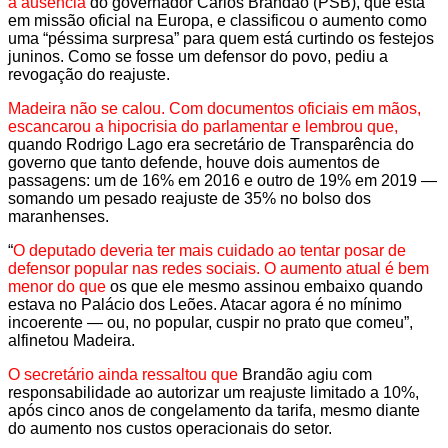
a ausência
do governador Carlos Brandão (PSB), que está
em missão oficial na Europa, e classificou o aumento como
uma “péssima surpresa” para quem está curtindo os festejos
juninos. Como se fosse um defensor do povo, pediu a
revogação do reajuste.
Madeira não se calou. Com documentos oficiais em mãos,
escancarou a hipocrisia do parlamentar e lembrou que,
quando Rodrigo Lago era secretário de Transparência do
governo que tanto defende, houve dois aumentos de
passagens: um de 16% em 2016 e outro de 19% em 2019 —
somando um pesado reajuste de 35% no bolso dos
maranhenses.
“
O deputado deveria ter mais cuidado ao tentar posar de
defensor popular nas redes sociais. O aumento atual é bem
menor do que
os que ele mesmo assinou embaixo quando
estava no Palácio dos Leões. Atacar agora é no mínimo
incoerente — ou, no popular, cuspir no prato que comeu”,
alfinetou Madeira.
O secretário ainda ressaltou que
Brandão agiu com
responsabilidade ao autorizar um reajuste limitado a 10%,
após cinco anos de congelamento da tarifa, mesmo diante
do aumento nos custos operacionais do setor.