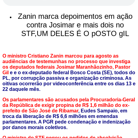
Zanin marca depoimentos em ação
contra Josimar e mais dois no
STF,UM DELES É O pOSTO gIL
O ministro Cristiano Zanin marcou para agosto as
audiências de testemunhas no processo que investiga
os deputados federais Josimar Maranhãozinho, Pastor
Gil
e e o ex-deputado federal Bosco Costa (SE), todos do
PL, por corrupção passiva e organização criminosa. As
oitivas ocorrerão por videoconferência entre os dias 13 e
22 daquele mês.
Os parlamentares são acusados pela Procuradoria-Geral
da República de exigir propina de R$ 1,6 milhão do ex-
prefeito de São José de Ribamar
, Eudes Sampaio, em
troca da liberação de R$ 6,6 milhões em emendas
parlamentares. A PGR pede condenação e indenização
por danos morais coletivos.
O ministro do STF negou os pedidos de absolvição