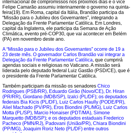
internacional de compromissos nos próximos dias e o vice
Felipe Camarão assumiu interinamente o governo na quinta-
feira(19). Em Roma, capital da Itália, Brandão participa da
“Missão para o Jubileu dos Governantes”, integrando a
Delegação da Frente Parlamentar Católica. Em Londres,
capital da Inglaterra, ele participa da Semana de Ação
Climática, evento pré-COP30, que vai acontecer em Belém
(PA) em novembro deste ano.
A “Missão para o Jubileu dos Governantes” ocorre de 19 a
23 deste mês. O governador Carlos Brandão vai integrar a
Delegação da Frente Parlamentar Católica
, que cumprirá
agendas sociais e religiosas no Vaticano. A missão será
liderada pelo deputado federal Luiz Gastão (PSD/CE), que é
o presidente da Frente Parlamentar Católica.
Também participam da missão os senadores
Chico
Rodrigues (PSB/RR), Eduardo Girão (Novo/CE), Dr. Hiran
(PR/RR), Giordano (MDB/SP), Izalci (PL/DF); os deputados
federais Bia Kicis (PL/DF), Luiz Carlos Haully (PODE/PR),
Aliel Machado (PV/PR), Eros Biondini (PL/MG), Luiz Carlos
Motta (PL/SP), Marcio Honaiser (PDT/MA), Simone
Marquetto (MDB/SP); e os deputados estaduais Frederico
Pacheco (PMN/RJ), Padovani (União/PR), Chiara Biondini
(PP/MG), Joaquim Roriz Neto (PL/DF) entre outros