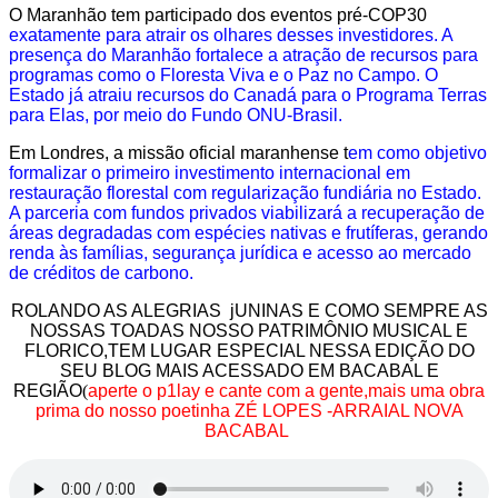
O Maranhão tem participado dos eventos pré-COP30
exatamente para atrair os olhares desses investidores. A
presença do Maranhão fortalece a atração de recursos para
programas como o Floresta Viva e o Paz no Campo. O
Estado já atraiu recursos do Canadá para o Programa Terras
para Elas, por meio do Fundo ONU-Brasil.
Em Londres, a missão oficial maranhense t
em como objetivo
formalizar o primeiro investimento internacional em
restauração florestal com regularização fundiária no Estado.
A parceria com fundos privados viabilizará a recuperação de
áreas degradadas com espécies nativas e frutíferas, gerando
renda às famílias, segurança jurídica e acesso ao mercado
de créditos de carbono.
ROLANDO AS ALEGRIAS jUNINAS E COMO SEMPRE AS
NOSSAS TOADAS NOSSO PATRIMÔNIO MUSICAL E
FLORICO,TEM LUGAR ESPECIAL NESSA EDIÇÃO DO
SEU BLOG MAIS ACESSADO EM BACABAL E
REGIÃO
(
aperte o p1lay e cante com a gente,mais uma obra
prima do nosso poetinha ZÉ LOPES -ARRAIAL NOVA
BACABAL