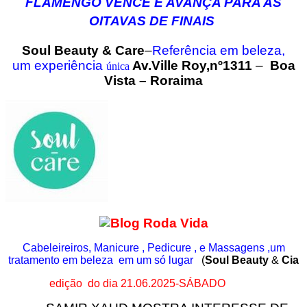
FLAMENGO VENCE E AVANÇA PARA AS
OITAVAS DE FINAIS
Soul Beauty & Care
–
Referência em beleza,
um
experiência
Av.Ville Roy,nº1311
–
Boa
única
Vista – Roraima
Cabeleireiros, Manicure , Pedicure , e Massagens ,um
tratamento em beleza em um só lugar
(
Soul Beauty
&
Cia
edição do dia 21.06.2025-SÁBADO