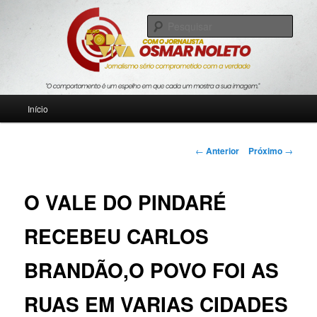
Pular
Jornalismo sério comprometido com a verdade
para
Pesqu
o
conteúdo
Blog Roda Viva
principal
Menu
Início
principal
Navegação
←
Anterior
Próximo
→
de
posts
O VALE DO PINDARÉ
RECEBEU CARLOS
BRANDÃO,O POVO FOI AS
RUAS EM VARIAS CIDADES