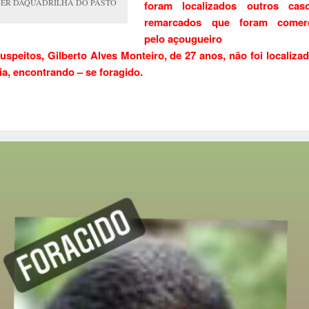
DER DAQUADRILHA DO PASTO
foram localizados outros cas
remarcados que foram comerci
pelo açougueiro
speitos, Gilberto Alves Monteiro, de 27 anos, não foi localiza
cia, encontrando – se foragido.