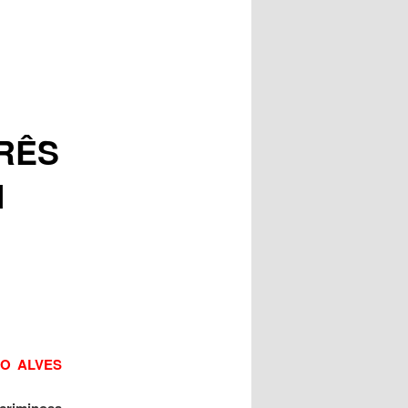
posts
RÊS
M
TO ALVES
criminosa