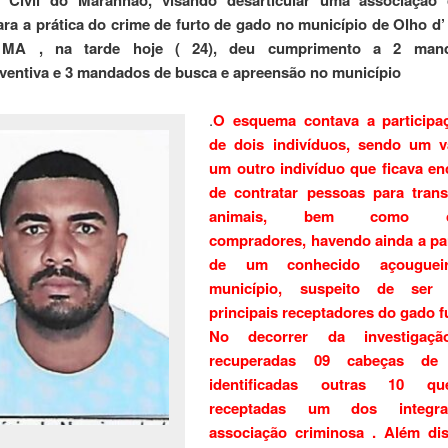
ara a prática do crime de furto de gado no município de Olho d
 MA , na tarde hoje ( 24), deu cumprimento a 2 man
ventiva e 3 mandados de busca e apreensão no município
.
O esquema contava a participaç
de dois indivíduos, sendo um v
um outro indivíduo que ficava e
de contratar pessoas para trans
animais, bem como con
compradores, havendo ainda a pa
de um conhecido açouguei
município, suspeito de se
principais receptadores do gado f
No decorrer da investigaçã
recuperadas 09 cabeças d
identificadas outras 10 q
receptadas um dos integr
associação criminosa . Além dis