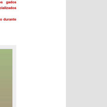
os gados
alizados
do durante