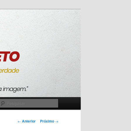
Pesquisar
Navegação
←
Anterior
Próximo
→
de