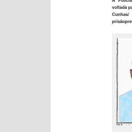
voltada p
Cunhas/
prisãopre