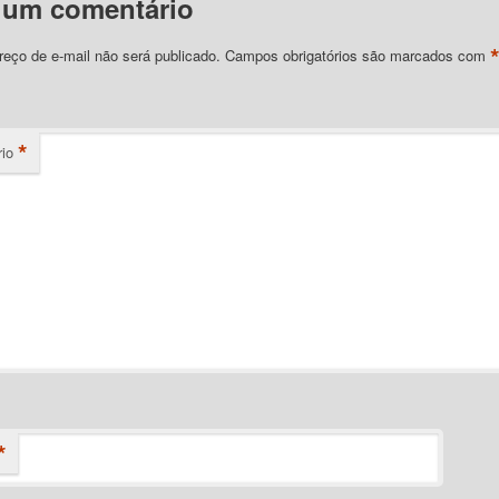
 um comentário
eço de e-mail não será publicado.
Campos obrigatórios são marcados com
*
io
*