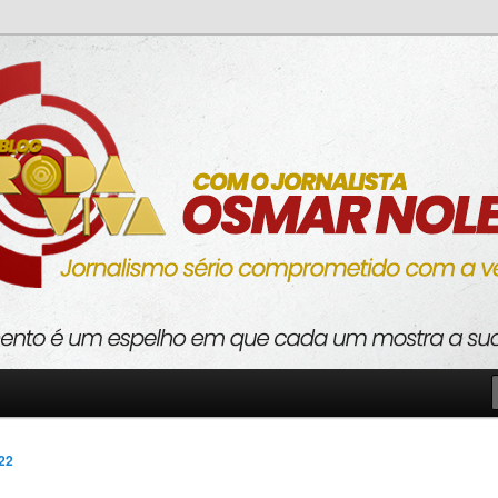
o com a verdade
va
022