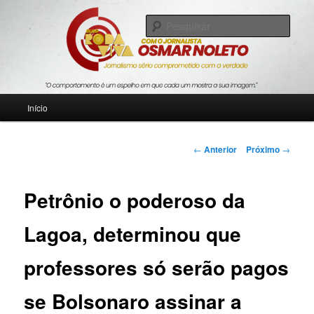
Pular
Jornalismo sério comprometido com a verdade
para
Pesqu
o
conteúdo
Blog Roda Viva
principal
Menu
Início
principal
Navegação
←
Anterior
Próximo
→
de
posts
Petrônio o poderoso da
Lagoa, determinou que
professores só serão pagos
se Bolsonaro assinar a