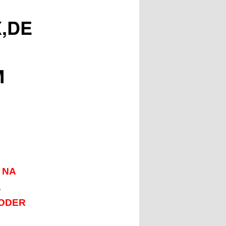
,DE
M
 NA
A
PODER