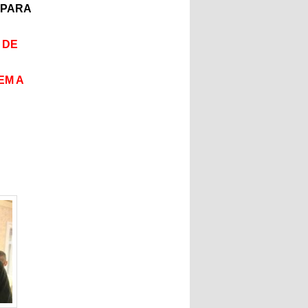
 PARA
 DE
EM A