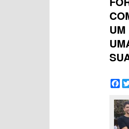
FO
COM
UM 
UM
SUA
F