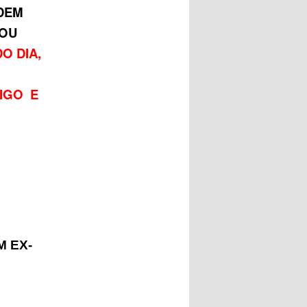
DEM
 OU
O DIA,
IGO E
M EX-