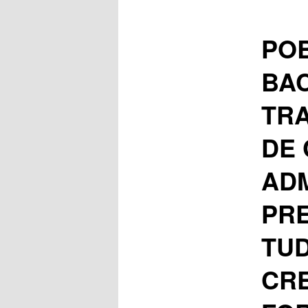
POB
BA
TR
DE
AD
PR
TUD
CRE