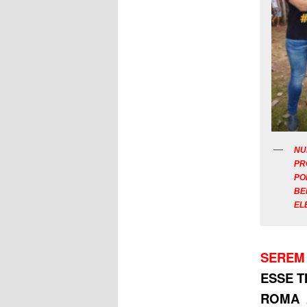
NU
PR
PO
BE
ELE
SEREM 
ESSE T
ROMA 