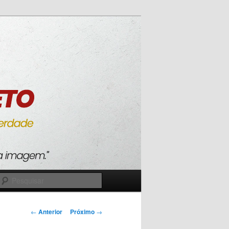
Pesquisar
Navegação
←
Anterior
Próximo
→
de