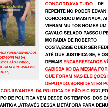
DE
CONCORDAVA TUDO ,
REPENTE NO PODER EDVAN
CONCORDOU MAIS NADA, AI
VIERAM MUITOS NOMES,UM
CAVALO SELADO PASSOU P
MORADIA DE ROBERTO
COSTA,ESSE QUER SER FED
ATÉ QUE JUSTIFICA-SE, E O
NCA FORAM SEPARADOS
OTAGONISTAS DA
DEMAIS,
ENCABRESTADOS V
LITICA PÃO E CIRCO ,
CABISBAIXO DA MESMA FO
M, FALTA A PALAVRA DO
ITOR ,
QUE FORAM NAS ELEIÇÕES
DEPUTADO,SORRIDENTES P
CODJUVANTES DA POLITICA DE PÃO E CIRCO
,PO
IPO DE POLITICA VEM DESDE OS TEMPOS IDOS D
ANTIGA ,ATRAVÉS DESSA METÁFORA PARA DENU