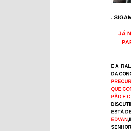
, SIGA
JÁ 
PA
E A RA
DA CON
PRECURS
QUE CON
PÃO E C
DISCUTI
ESTÁ D
EDVAN
,
SENHOR