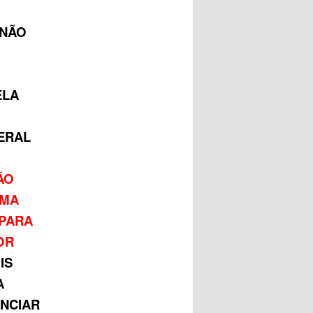
 NÃO
ELA
ERAL
S
ÃO
RMA
 PARA
OR
IS
A
NCIAR