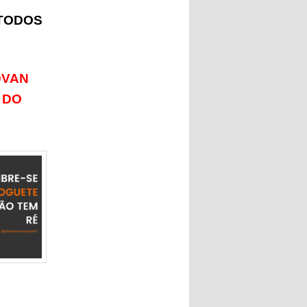
 TODOS
DVAN
 DO