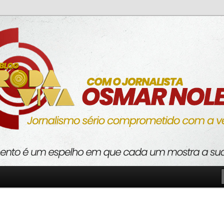
o com a verdade
va