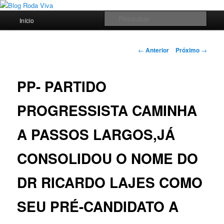
Pular
Jornalismo sério comprometido com a verdade
para
Menu
Pesqu
Início
o
principal
conteúdo
Blog Roda Viva
principal
Navegação
←
Anterior
Próximo
→
de
posts
PP- PARTIDO
PROGRESSISTA CAMINHA
A PASSOS LARGOS,JÁ
CONSOLIDOU O NOME DO
DR RICARDO LAJES COMO
SEU PRÉ-CANDIDATO A