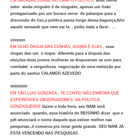
EM BACABAL LONGE DO CAMPO POLITICO
aliás nesse
setor ainda ninguém é de ninguém, apenas um lixão
protaganisado por um buraco serve de palanque para a
discussão do lixo,a politica passa longe dessa bagunça,feliz
aquele vereaodr que nem vai la. . poiks nada a fazer . . .
#######
,,
EM OLHO DAGUA DAS CUNHÃS, AGORA É ELAS
esse
slogan deu um o toque diferente para a disputa das
eleições duas jovens mulheres se dispuseram se unir para
combater a vergonhosa negociação de uma reeleição por
parte do senhor CALANGO AZEVEDO
########
EM SÃO LUIS GONZAGA , TE CONTEI NÃO,EMBORA QUE
EXPERIENTES OBSERVADORES DA POLITICA
,
GONZAGUENSE
fazem a toda hora, seu NANI será
anunciado quando, essa hiatória do REISINHO dizer que o
pdt anunciará o nome daquele que estiver melhor nas
pesquisas.,é conversa pra ninar gente grande .SEU NANI JÁ
ESTA VENCENDO NAS PESQUISAS