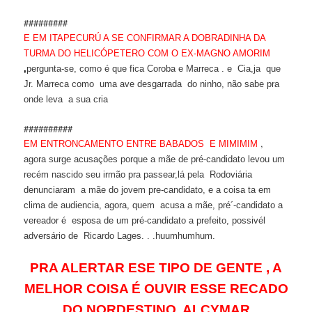
#########
E EM ITAPECURÚ A SE CONFIRMAR A DOBRADINHA DA
TURMA DO HELICÓPETERO COM O EX-MAGNO AMORIM
,
pergunta-se, como é que fica Coroba e Marreca . e Cia,ja que
Jr. Marreca como uma ave desgarrada do ninho, não sabe pra
onde leva a sua cria
##########
,
EM ENTRONCAMENTO ENTRE BABADOS E MIMIMIM
agora surge acusações porque a mãe de pré-candidato levou um
recém nascido seu irmão pra passear,lá pela Rodoviária
denunciaram a mãe do jovem pre-candidato, e a coisa ta em
clima de audiencia, agora, quem acusa a mãe, pré´-candidato a
vereador é esposa de um pré-candidato a prefeito, possivél
adversário de Ricardo Lages. . .huumhumhum.
PRA ALERTAR ESE TIPO DE GENTE , A
MELHOR COISA É OUVIR ESSE RECADO
DO NORDESTINO ALCYMAR