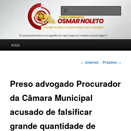
Pular
Jornalismo sério comprometido com a verdade
para
Pesqu
o
conteúdo
Blog Roda Viva
principal
Menu
Início
principal
Navegação
←
Anterior
Próximo
→
de
posts
Preso advogado Procurador
da Câmara Municipal
acusado de falsificar
grande quantidade de