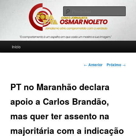
Pular
Jornalismo sério comprometido com a verdade
para
Pesqu
o
conteúdo
Blog Roda Viva
principal
Menu
Início
principal
Navegação
←
Anterior
Próximo
→
de
posts
PT no Maranhão declara
apoio a Carlos Brandão,
mas quer ter assento na
majoritária com a indicação