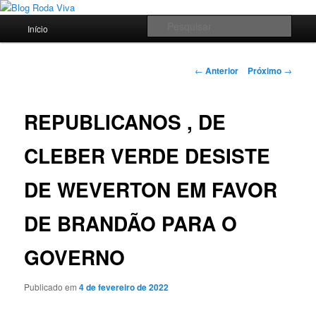
Pular
Jornalismo sério comprometido com a verdade
para
Menu
Pesqu
Início
o
principal
conteúdo
Blog Roda Viva
principal
Navegação
←
Anterior
Próximo
→
de
posts
REPUBLICANOS , DE
CLEBER VERDE DESISTE
DE WEVERTON EM FAVOR
DE BRANDÃO PARA O
GOVERNO
Publicado em
4 de fevereiro de 2022