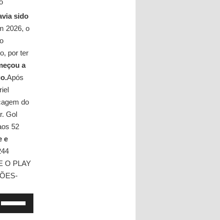
o
avia sido
 2026, o
 o
, por ter
meçou a
o.
Após
iel
ecagem do
r. Gol
aos 52
e e
244
TE O PLAY
ÕES-
Use
as