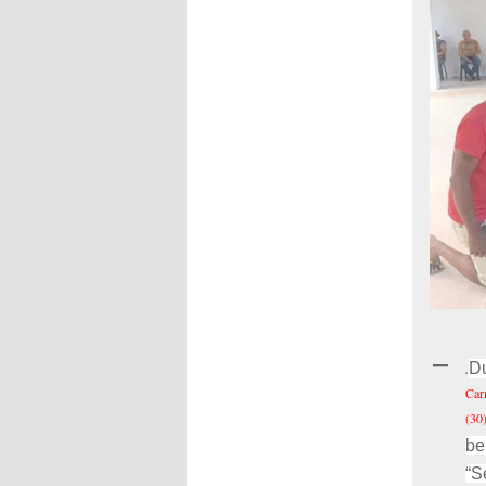
Du
.
Car
(30)
be
“S