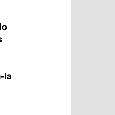
do
s
-la