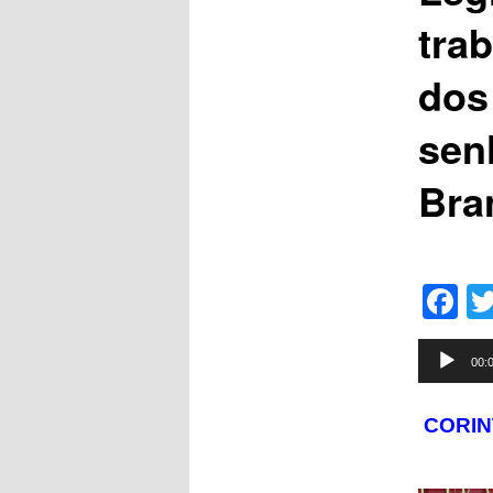
tra
dos
sen
Bra
F
Tocador
00:
de
áudio
CORIN