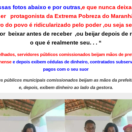
ssas fotos abaixo e por outras
,e que nunca dei
ser protagonista da Extrema Pobreza do Maranh
ro do povo é ridicularizado pelo poder ,ou seja s
or beixar antes de receber ,ou beijar depois de 
o que é realmente seu. . . “
elhados, servidores públicos comissionados beijam mãos de pref
hense
e depois exibem cédulas de dinheiro, contratados subser
pagos com o seu suor
es públicos municipais comissionados beijam as mãos da prefeit
e, depois, exibem dinheiro ao lado da gestora.