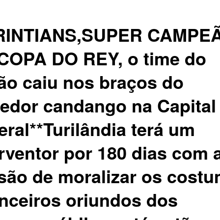
RINTIANS,SUPER CAMPE
COPA DO REY, o time do
ão caiu nos braços do
cedor candango na Capital
eral**Turilândia terá um
erventor por 180 dias com 
são de moralizar os cost
anceiros oriundos dos