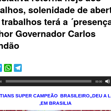
balhos, solenidade de aber
 trabalhos terá a ´presenç
hor Governador Carlos
ndão
acebook
Twitter
WhatsApp
Telegram
00
00:00
TIANS SUPER CAMPEÃO BRASILEIRO,,DEU A 
,EM BRASILIA