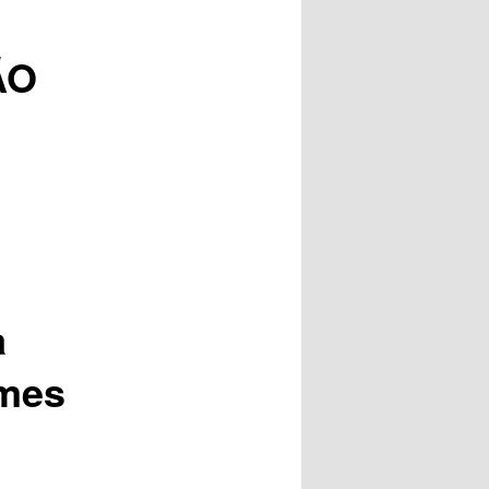
posts
ÃO
a
umes