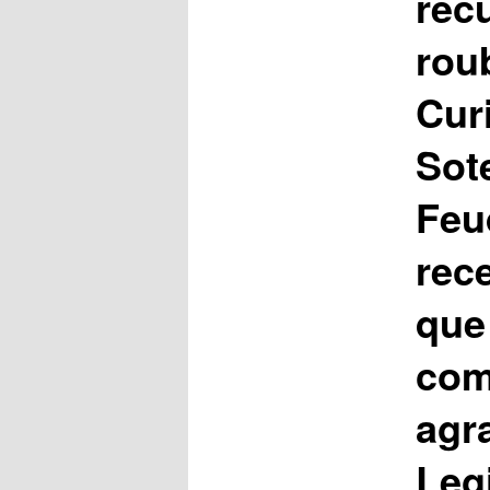
rec
rou
Cur
Sot
Feu
rec
que 
co
agr
Legi