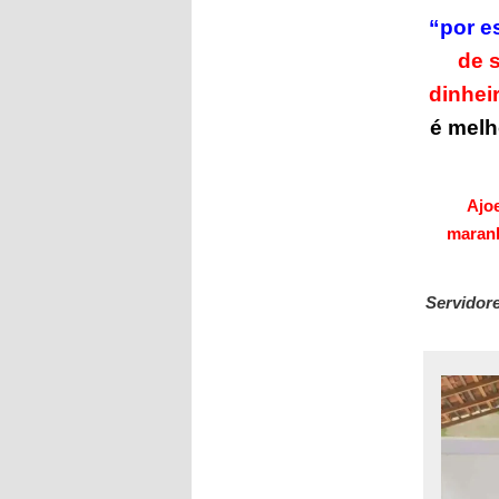
áudio
“por e
de 
dinhei
é melh
Ajo
maran
Servidor