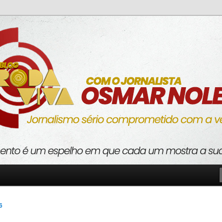
o com a verdade
va
6