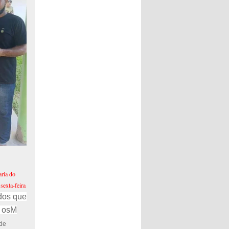
ria do
sexta-feira
dos que
m osM
 de