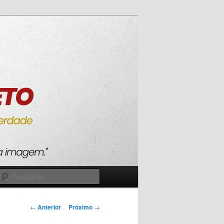
Pesquisar
Navegação
←
Anterior
Próximo
→
de