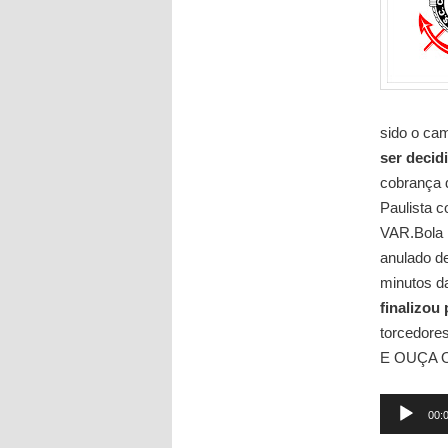
sido o ca
ser decid
cobrança 
Paulista 
VAR.Bola n
anulado de
minutos da
finalizou 
torcedore
E OUÇA 
Tocador
00:
de