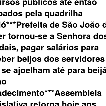
ursos públicos até então
bados pela quadrilha
ió***Prefeita de São João 
er tornou-se a Senhora do
dais, pagar salários para
eber beijos dos servidores
se ajoelham até para beijá
mo
adecimento***Assembleia
slativa retorna hoje aos