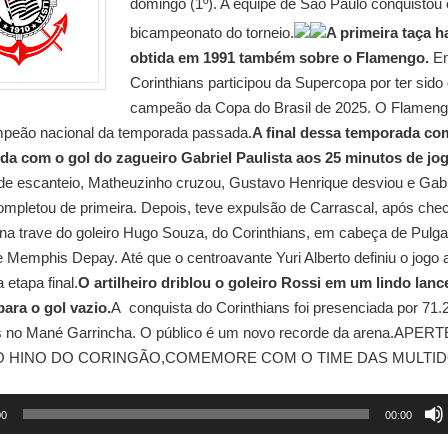
domingo (1º). A equipe de São Paulo conquistou 
bicampeonato do torneio.
A primeira taça h
obtida em 1991 também sobre o Flamengo.
Em
Corinthians participou da Supercopa por ter sido
campeão da Copa do Brasil de 2025. O Flamengo
mpeão nacional da temporada passada.
A final dessa temporada co
ida com o gol do zagueiro Gabriel Paulista aos 25 minutos de jog
de escanteio, Matheuzinho cruzou, Gustavo Henrique desviou e Gabr
completou de primeira. Depois, teve expulsão de Carrascal, após ch
a trave do goleiro Hugo Souza, do Corinthians, em cabeça de Pulga
 Memphis Depay. Até que o centroavante Yuri Alberto definiu o jogo 
 etapa final.
O artilheiro driblou o goleiro Rossi em um lindo lanc
para o gol vazio.
A conquista do Corinthians foi presenciada por 71.
s no Mané Garrincha. O público é um novo recorde da arena.APER
O HINO DO CORINGÃO,COMEMORE COM O TIME DAS MULTID
00
00:00