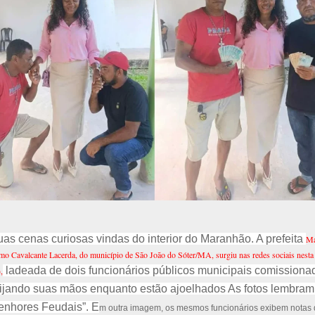
as cenas curiosas vindas do interior do Maranhão. A prefeita
Ma
mo Cavalcante Lacerda, do município de São João do Sóter/MA, surgiu nas redes sociais nesta 
ladeada de dois funcionários públicos municipais comissiona
,
ijando suas mãos enquanto estão ajoelhados As fotos lembra
enhores Feudais”.
E
m outra imagem, os mesmos funcionários exibem notas