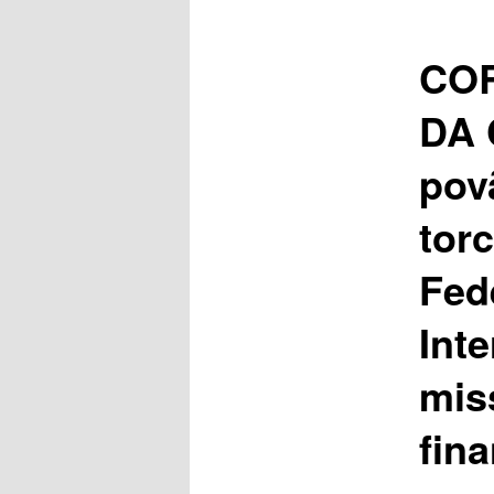
CO
DA 
pov
tor
Fed
Int
mis
fin