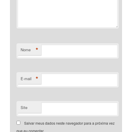
*
Nome
*
E-mail
Site
Salvar meus dados neste navegador para a próxima vez
que eu comentar.