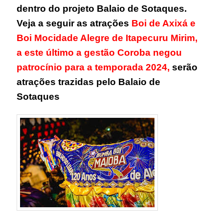
dentro do projeto Balaio de Sotaques.
Veja a seguir as atrações
Boi de Axixá e
Boi Mocidade Alegre de Itapecuru Mirim,
a este último a gestão Coroba negou
patrocínio para a temporada 2024,
serão
atrações trazidas pelo Balaio de
Sotaques