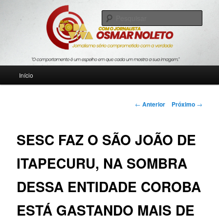
Pular
Jornalismo sério comprometido com a verdade
para
Pesqu
o
conteúdo
Blog Roda Viva
principal
Menu
Início
principal
Navegação
←
Anterior
Próximo
→
de
posts
SESC FAZ O SÃO JOÃO DE
ITAPECURU, NA SOMBRA
DESSA ENTIDADE COROBA
ESTÁ GASTANDO MAIS DE