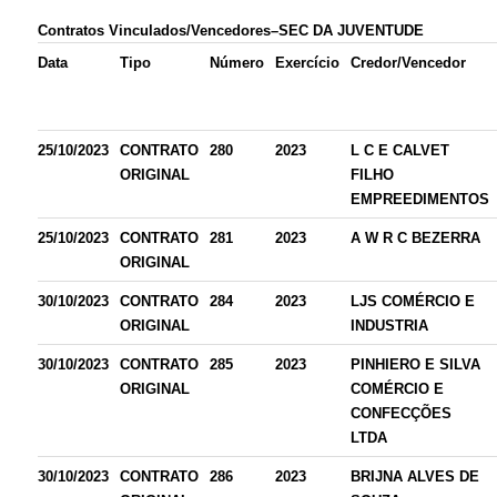
Contratos Vinculados/Vencedores–SEC DA JUVENTUDE
Data
Tipo
Número
Exercício
Credor/Vencedor
25/10/2023
CONTRATO
280
2023
L C E CALVET
ORIGINAL
FILHO
EMPREEDIMENTOS
25/10/2023
CONTRATO
281
2023
A W R C BEZERRA
ORIGINAL
30/10/2023
CONTRATO
284
2023
LJS COMÉRCIO E
ORIGINAL
INDUSTRIA
30/10/2023
CONTRATO
285
2023
PINHIERO E SILVA
ORIGINAL
COMÉRCIO E
CONFECÇÕES
LTDA
30/10/2023
CONTRATO
286
2023
BRIJNA ALVES DE