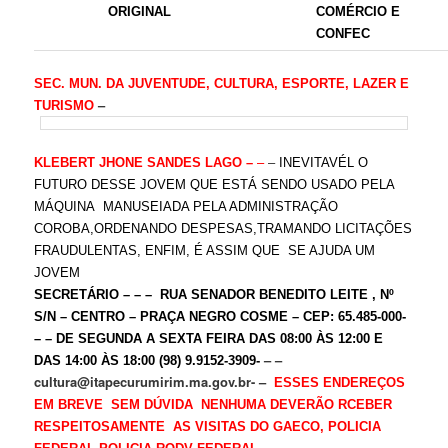
ORIGINAL
COMÉRCIO E
CONFEC
SEC. MUN. DA JUVENTUDE, CULTURA, ESPORTE, LAZER E
–
TURISMO
–
–
KLEBERT JHONE SANDES LAGO –
INEVITAVÉL O
FUTURO DESSE JOVEM QUE ESTÁ SENDO USADO PELA
MÁQUINA MANUSEIADA PELA ADMINISTRAÇÃO
COROBA,ORDENANDO DESPESAS,TRAMANDO LICITAÇÕES
FRAUDULENTAS, ENFIM, É ASSIM QUE SE AJUDA UM
JOVEM
SECRETÁRIO – – – RUA SENADOR BENEDITO LEITE , Nº
S/N – CENTRO – PRAÇA NEGRO COSME – CEP: 65.485-000-
– – DE SEGUNDA A SEXTA FEIRA DAS 08:00 ÀS 12:00 E
– –
DAS 14:00 ÀS 18:00 (98) 9.9152-3909-
cultura@itapecurumirim.ma.gov.br- –
ESSES ENDEREÇOS
EM BREVE SEM DÚVIDA NENHUMA DEVERÃO RCEBER
RESPEITOSAMENTE AS VISITAS DO GAECO, POLICIA